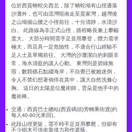
位於西貢蚺蛇尖西北，除了蚺蛇坳有山徑通落
沙灘外，也可由流灣咀南走至蛋家灣，越灣後
之山坳循山腰之小徑前往，十分清靜，水清沙
白。 此路線為非正式山徑，路程略長兼上攀幅
度大。 大部分時間需手足並用攀登，體力需求
極大，而且具一定危險性，不適合行山經驗不
足人士及單獨前往。 大灣的沙灘潔白的刺眼非
常，海水清藍的讓人心動。 東灣則是碧綠無
瑕，數顆礁石點綴海岸，不自覺已被她迷倒，
令人不禁幻想著倘佯在其中，讓大自然洗滌心
胸。 這日的太陽是位魔術師，雲朵是他手中的
魔術棒。
交通：西貢巴士總站(西貢碼頭)旁轉乘街渡(約
每人40-60元來回)。
此段山徑更陡，需不時手足並用攀爬，但卻有
不少樹木可供依靠借力和作遮蔭。