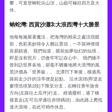
攀，可直登蚺蛇尖山頂，山巔可極目四方及大
休。
蚺蛇灣: 西貢沙灘3:大浪西灣十大勝景
他每每施展著魔法，把海灣的精采之處活現眼
前，色彩美妙得令人難以置信，一不留神便很
容易錯過。 我們知道，眼前如夢似幻的仙境，
即是沒有照片，仍會牢牢記在心中。 我們雖不
曾到訪世界各地，卻毫不猶豫地將大浪灣的風
景評價為「世界級」。 北潭凹下車後，橫過馬
路前走少許的涼亭便是起點。 沿水泥徑(即逆走
麥理浩徑第2段)下降至分支，右轉往青年旅舍
方向(左路往土瓜坪)行走。 經過廢村，過了橋
後直走(左可沿岸邊往赤徑碼頭)，由此路上爬抵
達大浪坳，在此可稍作休息。