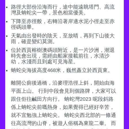
路徑大部份沿海而行，途中能遠眺塔門、高流
灣及蚺蛇尖一帶，景色相當優美。
下降至赤徑般，右轉沿著岸邊水泥小徑走至赤
徑碼頭畢。
天氣由出發時的陰天，至放晴，再到下山後大
雨，確是變幻莫測。
位於西貢榕樹澳碼頭附近，是一片沙洲，潮退
時先會出現，需經由船家接載前往，水清沙
幼，水淺而且到處可見海星。
蚺蛇尖海拔高度468米，巍然矗立於西貢東。
離開公廁後過橋，沿麥理浩徑上斜，開始由海
平面上山。 行到中段會見到個路牌，大家可以
跟住佢往鹹田方向行。 蚺蛇灣2023 呢段斜路
係上蚺蛇尖前嘅熱身，如果覺得已經好辛苦，
就不宜勉強上蚺蛇尖。 蚺蛇尖西北部的一條通
往高流灣的山脊，被遊人俗稱為東龍二輋。 而