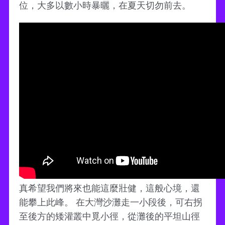
位，大多以數小時暴曬，在夏天切勿前去。
真希望我們將來也能這麼壯健，這般心境，還
能攀上此峰。 在大灣沙灘走一小段後，可右拐
至後方的矮灌叢中覓小徑，從灘後的平坦山徑