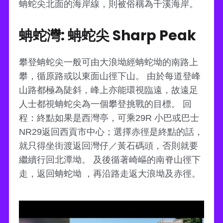
蚺蛇尖北面的海岸線，則被俗稱為千溪海岸。
蚺蛇灣: 蚺蛇尖 Sharp Peak
攀登蚺蛇尖一般可由大浪坳經蚺蛇坳的南路上
攀，循原路或以東面山徑下山。 由於每道登峰
山路都極為陡斜，峰上亦能環視臨遠，故遠足
人士都視蚺蛇尖為一個攀登挑戰的目標。 回
程：終點如果是西灣亭，可乘29R 小巴或巴士
NR29返回西貢市中心；選擇赤徑是終點的話，
就只得坐街渡返回灣仔／黃石碼頭，否則就要
繼續行回北潭坳。 及後循著崎嶇的南脊山徑下
走，返回蚺蛇坳 ，再沿路走返大浪坳及赤徑。