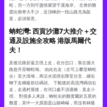
蛇，另一方則可盡情展望千溪海岸。 北脊的難
度比南脊大不少，近頂峰的一段山路尤為陡
直，必須留意。
蚺蛇灣: 西貢沙灘7大推介＋交
通及設施全攻略 港版馬爾代
夫！
及後沿路折返主徑上走，在分岔口，靠左循大
路急升至蚺蛇坳。 由此右走（左可上攀至蚺蛇
尖）至大浪坳，再沿水泥徑右降至分支，續右
轉下走梯級前往碼頭。 下船後於高流灣碼頭右
走，走過村屋後，在河口處不須過橋，直走小
徑。 對很多人來說，蚺蛇尖的難度屬於五星的
難度，其中一大原因是山路崎嶇，而沒有林蔭