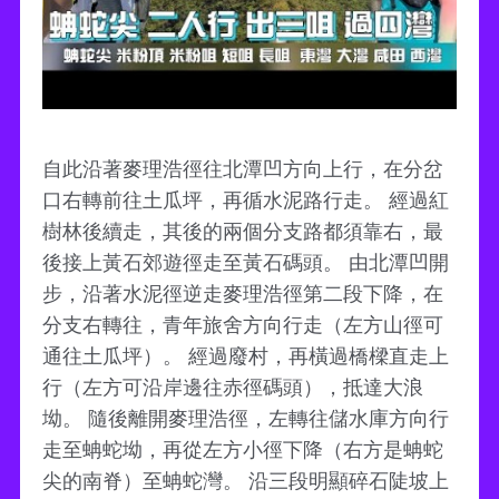
自此沿著麥理浩徑往北潭凹方向上行，在分岔
口右轉前往土瓜坪，再循水泥路行走。 經過紅
樹林後續走，其後的兩個分支路都須靠右，最
後接上黃石郊遊徑走至黃石碼頭。 由北潭凹開
步，沿著水泥徑逆走麥理浩徑第二段下降，在
分支右轉往，青年旅舍方向行走（左方山徑可
通往土瓜坪）。 經過廢村，再橫過橋樑直走上
行（左方可沿岸邊往赤徑碼頭），抵達大浪
坳。 隨後離開麥理浩徑，左轉往儲水庫方向行
走至蚺蛇坳，再從左方小徑下降（右方是蚺蛇
尖的南脊）至蚺蛇灣。 沿三段明顯碎石陡坡上