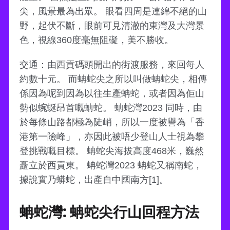
尖，風景最為出眾。 眼看四周是連綿不絕的山
野，起伏不斷，眼前可見清澈的東灣及大灣景
色，視線360度毫無阻礙，美不勝收。
交通：由西貢碼頭開出的街渡服務，來回每人
約數十元。 而蚺蛇尖之所以叫做蚺蛇尖，相傳
係因為呢到因為以往生產蚺蛇，或者因為佢山
勢似蜿蜒昂首嘅蚺蛇。 蚺蛇灣2023 同時，由
於每條山路都極為陡峭，所以一度被譽為「香
港第一險峰」，亦因此被唔少登山人士視為攀
登挑戰嘅目標。 蚺蛇尖海拔高度468米，巍然
矗立於西貢東。 蚺蛇灣2023 蚺蛇又稱南蛇，
據說實乃蟒蛇，出產自中國南方[1]。
蚺蛇灣: 蚺蛇尖行山回程方法