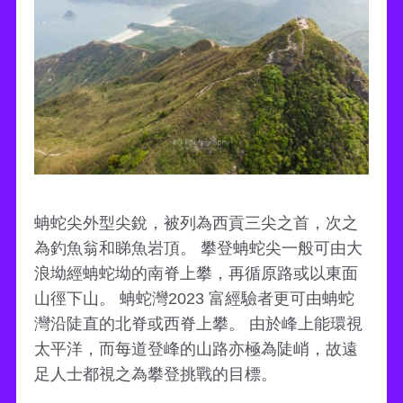
蚺蛇尖外型尖銳，被列為西貢三尖之首，次之
為釣魚翁和睇魚岩頂。 攀登蚺蛇尖一般可由大
浪坳經蚺蛇坳的南脊上攀，再循原路或以東面
山徑下山。 蚺蛇灣2023 富經驗者更可由蚺蛇
灣沿陡直的北脊或西脊上攀。 由於峰上能環視
太平洋，而每道登峰的山路亦極為陡峭，故遠
足人士都視之為攀登挑戰的目標。