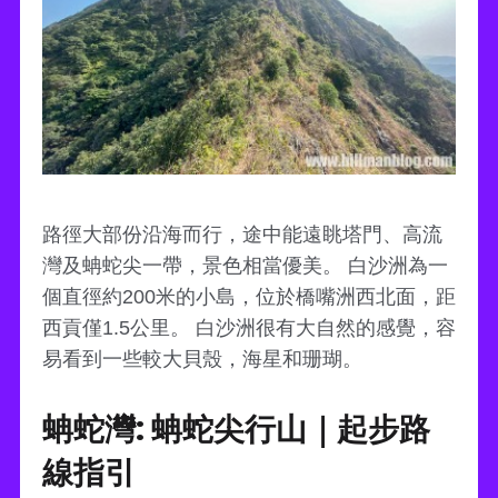
路徑大部份沿海而行，途中能遠眺塔門、高流
灣及蚺蛇尖一帶，景色相當優美。 白沙洲為一
個直徑約200米的小島，位於橋嘴洲西北面，距
西貢僅1.5公里。 白沙洲很有大自然的感覺，容
易看到一些較大貝殼，海星和珊瑚。
蚺蛇灣: 蚺蛇尖行山｜起步路
線指引