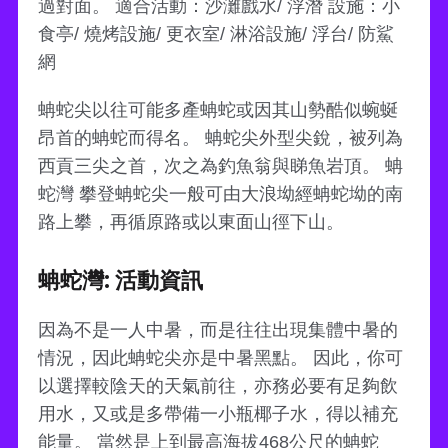
過對面。 適合活動：沙灘戲水/ 浮潛 設施：小
食亭/ 燒烤設施/ 更衣室/ 淋浴設施/ 浮台/ 防鯊
網
蚺蛇尖以往可能多產蚺蛇或因其山勢酷似蜿蜒
昂首的蚺蛇而得名。 蚺蛇尖外型尖銳，被列為
西貢三尖之首，次之為釣魚翁與睇魚岩頂。 蚺
蛇灣 攀登蚺蛇尖一般可由大浪坳經蚺蛇坳的南
路上攀，再循原路或以東面山徑下山。
蚺蛇灣: 活動資訊
因為不是一人中暑，而是往往出現集體中暑的
情況，因此蚺蛇尖亦是中暑黑點。 因此，你可
以選擇較陰天的天氣前往，亦務必要有足夠飲
用水，又或是多帶備一小瓶椰子水，得以補充
能量。 當然是上到最高海拔468公尺的蚺蛇