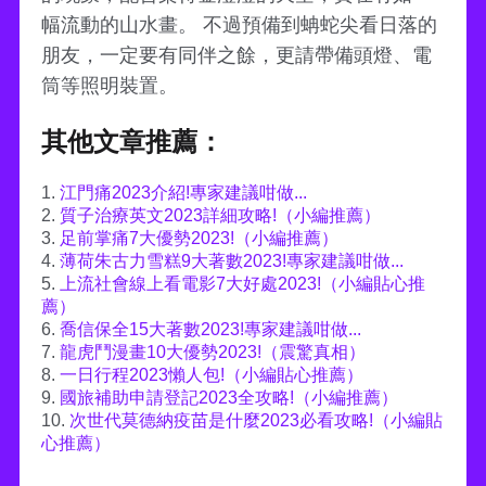
幅流動的山水畫。 不過預備到蚺蛇尖看日落的
朋友，一定要有同伴之餘，更請帶備頭燈、電
筒等照明裝置。
其他文章推薦：
1.
江門痛2023介紹!專家建議咁做...
2.
質子治療英文2023詳細攻略!（小編推薦）
3.
足前掌痛7大優勢2023!（小編推薦）
4.
薄荷朱古力雪糕9大著數2023!專家建議咁做...
5.
上流社會線上看電影7大好處2023!（小編貼心推
薦）
6.
喬信保全15大著數2023!專家建議咁做...
7.
龍虎鬥漫畫10大優勢2023!（震驚真相）
8.
一日行程2023懶人包!（小編貼心推薦）
9.
國旅補助申請登記2023全攻略!（小編推薦）
10.
次世代莫德納疫苗是什麼2023必看攻略!（小編貼
心推薦）