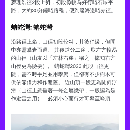
麥理浩徑2段上斜，初段係較為好行嘅石屎平
路，大約30分鐘嘅路程，便到達海邊嘅赤徑。
蚺蛇灣: 蚺蛇灣
沿路徑上攀，山徑初段較斜，其後稍緩，但間
中亦需攀岩而過。 其後道分二途，取左方較易
的山徑（山友以「左林右崖」稱之，據知右方
山徑更為險要）。 蚺蛇灣2023 此段山徑更
陡，需不時手足並用攀爬，但卻有不少樹木可
供依靠借力和作遮蔭。 近山頂一段更為陡斜浮
滑（山徑上懸垂著一條金屬鐵帶，一般認為是
作避雷之用），必須小心而行才可攀至峰頂。