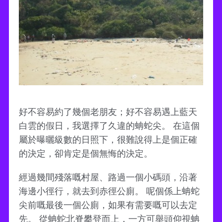
好不容易約了幾個老朋友；好不容易遇上藍天
白雲的假日，我選擇了久違的蚺蛇尖。 在這個
屬於曝曬級數的日照下，很難說得上是個正確
的決定，卻肯定是個無悔的決定。
經過幾間殘落嘅村屋、路過一個小碼頭，沿著
海邊小徑行，就去到赤徑公廁。 呢個係上蚺蛇
尖前嘅最後一個公廁，如果有需要嘅可以去定
先。 從蚺蛇北脊攀登而上，一方可舉頭仰視蚺