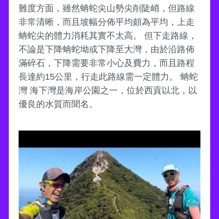
難度方面，雖然蚺蛇尖山勢尖削陡峭，但路線
非常清晰，而且坡幅分佈平均頗為平均，上走
蚺蛇尖的體力消耗其實不太高。 但下走路線，
不論是下降蚺蛇坳或下降至大灣，由於沿路佈
滿碎石，下降需要非常小心及費力，而且路程
長達約15公里，行走此路線需一定體力。 蚺蛇
灣 海下灣是海岸公園之一，位於西貢以北，以
優良的水質而聞名。