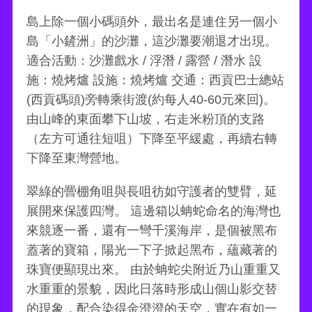
島上除一個小碼頭外，最出名是連住另一個小
島「小鏟洲」的沙灘，這沙灘要潮退才出現。
適合活動：沙灘戲水 / 浮潛 / 露營 / 潛水 設
施：燒烤爐 設施：燒烤爐 交通：西貢巴士總站
(西貢碼頭)旁轉乘街渡(約每人40-60元來回)。
由山峰的東面攀下山坡，右走米粉頂的支路
（左方可通往短咀）下降至平緩處，再續右轉
下降至東灣營地。
翠綠的罾棚角咀與長咀彷如守護者的雙臂，延
展開來保護四灣。 這邊箱以蚺蛇命名的海灣也
來競逐一番，還有一彎千溪海岸，是個被黑布
蓋著的寶箱，陽光一下子掀起黑布，蘊藏著的
珠寶便顯現出來。 由於蚺蛇尖附近乃山重重又
水重重的景貌，因此日落時形成山個山影交替
的現象，配合染得金澄澄的天空，實在有如一