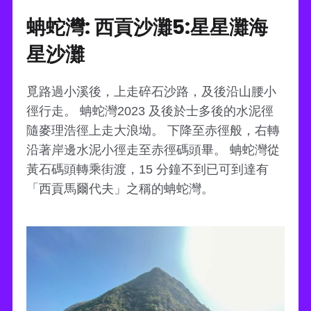
蚺蛇灣: 西貢沙灘5:星星灘海
星沙灘
覓路過小溪後，上走碎石沙路，及後沿山腰小
徑行走。 蚺蛇灣2023 及後於士多後的水泥徑
隨麥理浩徑上走大浪坳。 下降至赤徑般，右轉
沿著岸邊水泥小徑走至赤徑碼頭畢。 蚺蛇灣從
黃石碼頭轉乘街渡，15 分鐘不到已可到達有
「西貢馬爾代夫」之稱的蚺蛇灣。