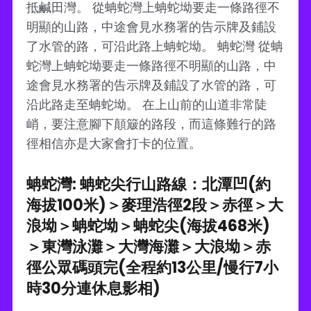
抵鹹田灣。 從蚺蛇灣上蚺蛇坳要走一條路徑不
明顯的山路，中途會見水務署的告示牌及鋪設
了水管的路，可沿此路上蚺蛇坳。 蚺蛇灣 從蚺
蛇灣上蚺蛇坳要走一條路徑不明顯的山路，中
途會見水務署的告示牌及鋪設了水管的路，可
沿此路走至蚺蛇坳。 在上山前的山道非常陡
峭，要注意腳下顛簸的路段，而這條難行的路
徑相信亦是大家會打卡的位置。
蚺蛇灣: 蚺蛇尖行山路線：北潭凹(約
海拔100米)＞麥理浩徑2段＞赤徑＞大
浪坳＞蚺蛇坳＞蚺蛇尖(海拔468米)
＞東灣泳灘＞大灣海灘＞大浪坳＞赤
徑公眾碼頭完(全程約13公里/慢行7小
時30分連休息影相)