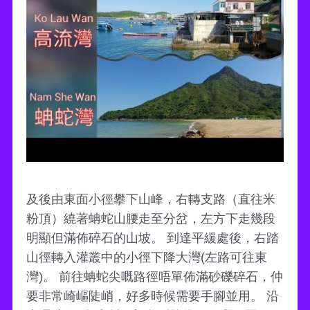
及後由東面小徑攀下山峰，右轉支路（直往米
粉頂）繞著蚺蛇山腰走至分岔，左方下走幾段
明顯但滿佈碎石的山坡。 到達平緩處後，右踏
山徑轉入灌叢中的小徑下降大灣(左路可往東
灣)。 前往蚺蛇尖嘅路徑唔單佈滿砂礫碎石，仲
要非常崎嶇陡峭，好多時候需要手腳並用。 沿