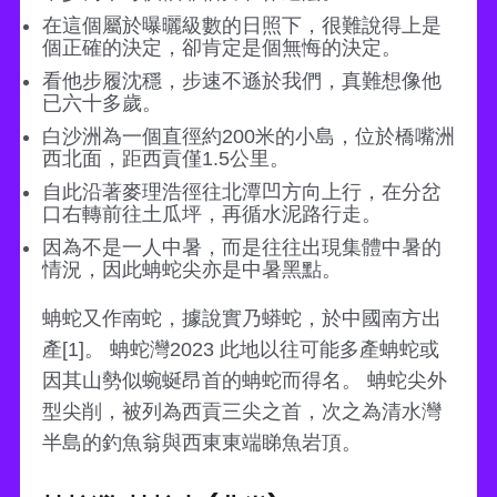
在這個屬於曝曬級數的日照下，很難說得上是
個正確的決定，卻肯定是個無悔的決定。
看他步履沈穩，步速不遜於我們，真難想像他
已六十多歲。
白沙洲為一個直徑約200米的小島，位於橋嘴洲
西北面，距西貢僅1.5公里。
自此沿著麥理浩徑往北潭凹方向上行，在分岔
口右轉前往土瓜坪，再循水泥路行走。
因為不是一人中暑，而是往往出現集體中暑的
情況，因此蚺蛇尖亦是中暑黑點。
蚺蛇又作南蛇，據說實乃蟒蛇，於中國南方出
產[1]。 蚺蛇灣2023 此地以往可能多產蚺蛇或
因其山勢似蜿蜒昂首的蚺蛇而得名。 蚺蛇尖外
型尖削，被列為西貢三尖之首，次之為清水灣
半島的釣魚翁與西東東端睇魚岩頂。