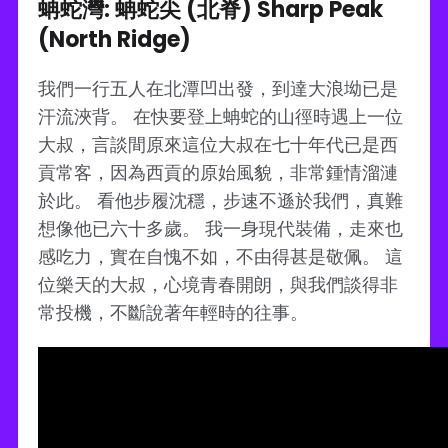
蚺蛇灣: 蚺蛇尖 (北脊) Sharp Peak
(North Ridge)
我們一行五人在北潭凹出發，到達大浪坳已是
汗流浹背。 在快要登上蚺蛇的山徑時遇上一位
大叔，言談間原來這位大叔在七十年代已是西
貢常客，因為西貢的原始風貌，非常鍾情溜漣
於此。 看他步履沈穩，步速不遜於我們，真難
想像他已六十多歲。 我一身現代裝備，走來也
感吃力，實在自愧不如，不由得甚是敬佩。 這
位樂天的大叔，心境青春開朗，與我們談得非
常投機，不斷說著年輕時的往事。