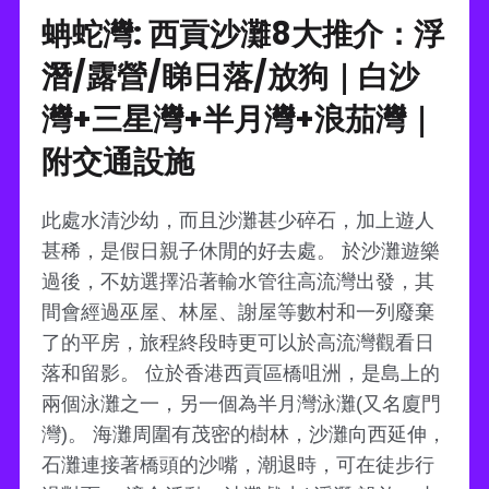
蚺蛇灣: 西貢沙灘8大推介：浮
潛/露營/睇日落/放狗｜白沙
灣+三星灣+半月灣+浪茄灣｜
附交通設施
此處水清沙幼，而且沙灘甚少碎石，加上遊人
甚稀，是假日親子休閒的好去處。 於沙灘遊樂
過後，不妨選擇沿著輸水管往高流灣出發，其
間會經過巫屋、林屋、謝屋等數村和一列廢棄
了的平房，旅程終段時更可以於高流灣觀看日
落和留影。 位於香港西貢區橋咀洲，是島上的
兩個泳灘之一，另一個為半月灣泳灘(又名廈門
灣)。 海灘周圍有茂密的樹林，沙灘向西延伸，
石灘連接著橋頭的沙嘴，潮退時，可在徒步行