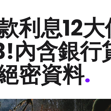
款利息12大
23!內含銀行
絕密資料
.