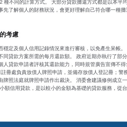
2 種不同的計算方式。 大部分貸款攤還方式都是以本平
事先了解個人的財務狀況，會更好理解自己符合哪一種攤
外的考慮
否穩定及個人信用記錄情況來進行審核，以免產生呆帳。
不同貸款方案所需的每月還款額。 政府近期亦執行了部分
個人貸款申請者評核其還款能力，同時規管廣告宣傳不得
司註冊處負責放債人牌照申請，並備存放債人登記冊；警
由牌照法庭就牌照申請作出裁決。 消委會建議修例成立
為小額信用貸款，是以較小的金額為基礎的貸款服務，從