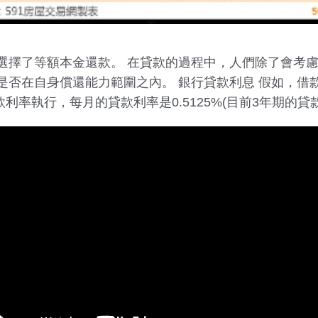
選擇了等額本金還款。 在貸款的過程中，人們除了會考
否在自身償還能力範圍之內。 銀行貸款利息 假如，借款
利率執行，每月的貸款利率是0.5125%(目前3年期的貸款