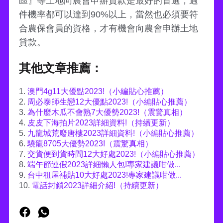
區』等土地向農會申辦貸款是最好的首選，過
件機率都可以達到90%以上，當然也必須要符
合農保會員的資格，才有機會向農會申辦土地
貸款。
其他文章推薦：
1.
澳門4g11大優點2023!（小編貼心推薦）
2.
周必泰師生戀12大優點2023!（小編貼心推薦）
3.
為什麼木瓜不會熟7大優勢2023!（震驚真相）
4.
皮皮下海拍片2023詳細資料!（持續更新）
5.
九龍城荒廢唐樓2023詳細資料!（小編貼心推薦）
6.
驍龍8705大優勢2023!（震驚真相）
7.
交貨便到貨時間12大好處2023!（小編貼心推薦）
8.
端午節連假2023詳細懶人包!專家建議咁做...
9.
台中租屋補貼10大好處2023!專家建議咁做...
10.
電話封鎖2023詳細介紹!（持續更新）