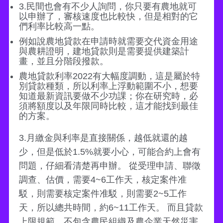
3.民間也會有不少人詢問，你只要有農地就可
以申辦了，審核速度也比較快，但是相對的它
們利率比較高一點。
例如說農地貸款在申請時就需要交代資金用途
與農耕證明，建地貸款則是需要提供建築計
畫，並且分階段撥款。
農地貸款利率2022有大幅度調動，這是屬於特
別貸款種類，所以利率上浮動範圍不小，想要
知道最新資訊要做不少功課；你在研究時，必
須將額度以及年限同時比較，這才能找到最佳
的方案。
3.月繳金與利率是直接關係，越低就還的越
少，但是低於1.5%就要小心，可能合約上會有
問題，仔細看清楚再申辦。 從受理申請、聯徵
調查、估價，需要4~6工作天，核定案件准
駁，則需要核定案件准駁，則需要2~5工作
天，所以總共時間，約6~11工作天。 而且貸款
上限規範，不包含農民組織及農企業天然災害