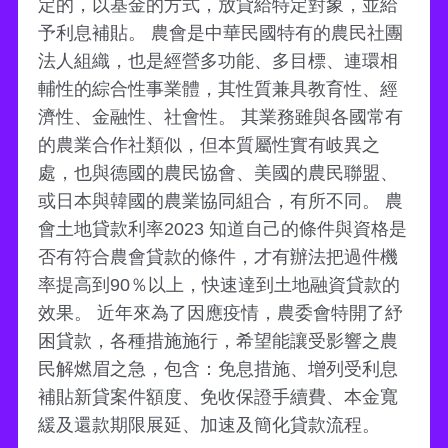
定的，以基金的方式，放貸給特定對象，並給
予利息補貼。 農會是中華民國特有的農民社團
法人組織，也是經營多功能、多目標、連環相
輔性的綜合性事業體，其性質兼具教育性、經
濟性、金融性、社會性。 其業務雖與各國常有
的農業合作社類似，但本質屬性實有岐異之
處，也與德國的農民協會、美國的農民聯盟、
或日本與韓國的農業協同組合，有所不同。 農
會土地貸款利率2023 知道自己的條件與資格是
否有符合農會貸款的條件，才有辦法把過件機
率提高到90％以上，快速達到土地融資貸款的
效果。 近年來為了因應疫情，農委會特開了紓
困貸款，各種措施施行，希望能讓受影響之農
民解燃眉之急，包含：免息措施、增列受利息
補貼新貸案件額度、免收保證手續費、本金寬
緩及還款期限展延、加速及簡化貸款流程。