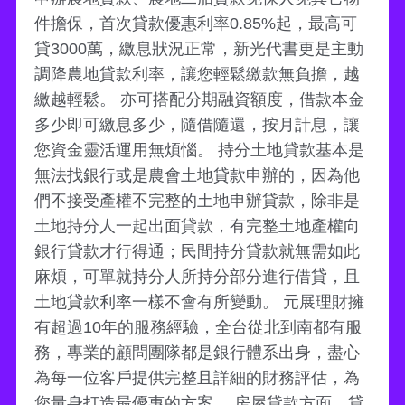
件擔保，首次貸款優惠利率0.85%起，最高可
貸3000萬，繳息狀況正常，新光代書更是主動
調降農地貸款利率，讓您輕鬆繳款無負擔，越
繳越輕鬆。 亦可搭配分期融資額度，借款本金
多少即可繳息多少，隨借隨還，按月計息，讓
您資金靈活運用無煩惱。 持分土地貸款基本是
無法找銀行或是農會土地貸款申辦的，因為他
們不接受產權不完整的土地申辦貸款，除非是
土地持分人一起出面貸款，有完整土地產權向
銀行貸款才行得通；民間持分貸款就無需如此
麻煩，可單就持分人所持分部分進行借貸，且
土地貸款利率一樣不會有所變動。 元展理財擁
有超過10年的服務經驗，全台從北到南都有服
務，專業的顧問團隊都是銀行體系出身，盡心
為每一位客戶提供完整且詳細的財務評估，為
您量身打造最優惠的方案。 房屋貸款方面，貸