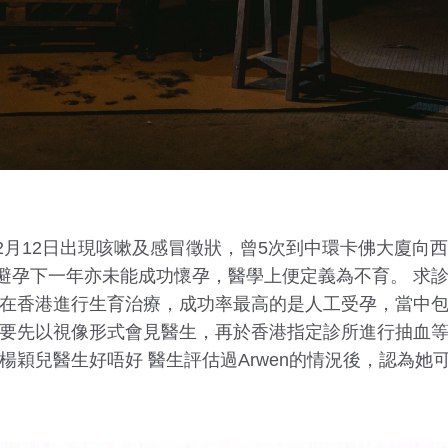
月12日出現咳嗽及感冒徵狀，曾5次到中環卡佛大廈向西
避孕下一年亦未能成功懷孕，醫學上便定義為不育。 求
 在香港進行生育治療，成功率最高的是人工受孕，當中
需要先以視像形式會見醫生，再於香港指定診所進行抽血
楊穎兒醫生好唔好 醫生評估過Arwen的情況後，認為