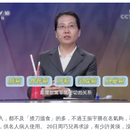
入，都不及「揸刀搵食」的多，不過王振宇勝在名氣夠，
供名人病人使用。 20日周巧兒再求診，有少許黃痰，沒