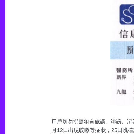
用戶切勿撰寫粗言穢語、誹謗、渲染
月12日出現咳嗽等症狀，25日晚