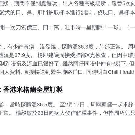
等症狀，期間不僅到處遊玩，出入各種高級場所，還曾5次
愛犬的口、鼻、肛門抽取樣本進行測試，發現口、鼻樣本
開一次刀索價三、四十萬，旺市時一星期賺「一球」（一
診，有少許黃痰，沒發燒，探體溫36.3度，肺部正常。 
溫是37.9度。 楊即建議周接受肺部X光檢查，但因中
制到唔損及流血已很好了, 雖然阿仔間唔中仲有R幾下, 
轉發個人資料, 直接轉送到醫生聯絡戶口, 同時明白Chill He
: 香港米格蘭全屋訂製
診，當時探體溫36.5度。 至2月17日，周與家傭一起
部正常。 楊毅敏於28日向病人發信解釋事件，但指周巧兒