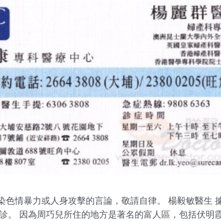
色情暴力或人身攻擊的言論，敬請自律。 楊毅敏醫生 據
確診。 因為周巧兒所住的地方是著名的富人區，包括伏明