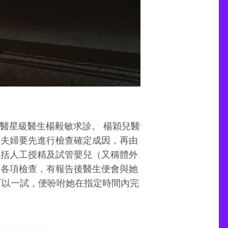
醫星級醫生楊毅敏求診。 楊穎兒醫
診夫婦要先進行檢查確定成因，再由
包括人工授精及試管嬰兒（又稱體外
等各項檢查，有報告後醫生便會與她
她可以一試，便吩咐她在指定時間內完