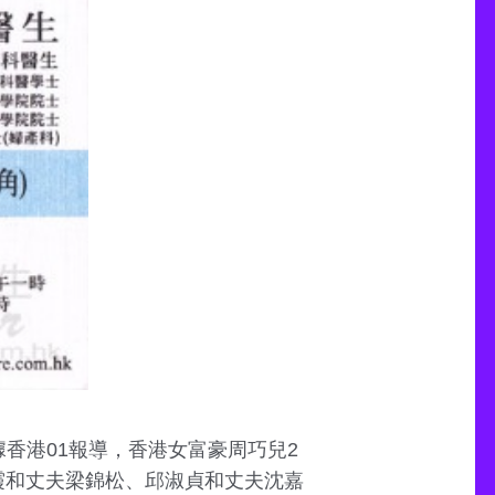
香港01報導，香港女富豪周巧兒2
霞和丈夫梁錦松、邱淑貞和丈夫沈嘉