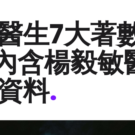
醫生7大著
3!內含楊毅敏
資料
.