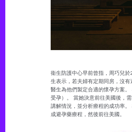
衞生防護中心早前曾指，周巧兒於2
生表示，若夫婦有定期同房，沒有
醫生為他們製定合適的懷孕方案。
受孕）。 當她決意前往美國後，
講解情況，並分析療程的成功率。 
成避孕藥療程，然後前往美國。