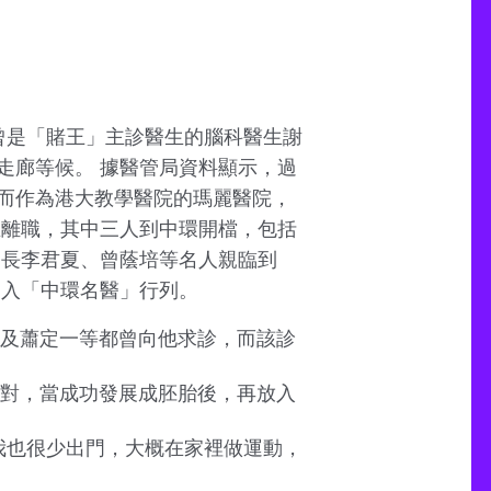
曾是「賭王」主診醫生的腦科醫生謝
走廊等候。 據醫管局資料顯示，過
而作為港大教學醫院的瑪麗醫院，
生離職，其中三人到中環開檔，包括
處長李君夏、曾蔭培等名人親臨到
加入「中環名醫」行列。
及蕭定一等都曾向他求診，而該診
對，當成功發展成胚胎後，再放入
我也很少出門，大概在家裡做運動，