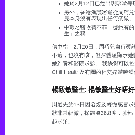
她於2月12日已經出現咳嗽
另外，香港漁護署還從周巧兒
隻本身沒有表現出任何病徵。
中環名醫收費不菲，據悉有的
生」之稱。
信中指，2月20日，周巧兒自行覆
不適，也沒有咳，但探體溫顯示她體
她到養和醫院求診。 我覺得可以控
Chill Health及有關的社交媒體
楊毅敏醫生: 楊敏醫生好唔好
周最先於13日因發燒及輕微感冒求
狀非常輕微，探體溫36.8度，肺
起求診。