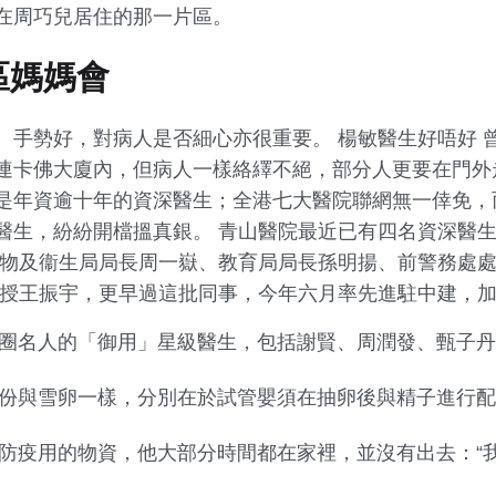
在周巧兒居住的那一片區。
區媽媽會
、手勢好，對病人是否細心亦很重要。 楊敏醫生好唔好 
連卡佛大廈內，但病人一樣絡繹不絕，部分人更要在門外
是年資逾十年的資深醫生；全港七大醫院聯網無一倖免，
醫生，紛紛開檔搵真銀。 青山醫院最近已有四名資深醫
食物及衞生局局長周一嶽、教育局局長孫明揚、前警務處
教授王振宇，更早過這批同事，今年六月率先進駐中建，
圈名人的「御用」星級醫生，包括謝賢、周潤發、甄子丹
份與雪卵一樣，分別在於試管嬰須在抽卵後與精子進行配
防疫用的物資，他大部分時間都在家裡，並沒有出去：“
。