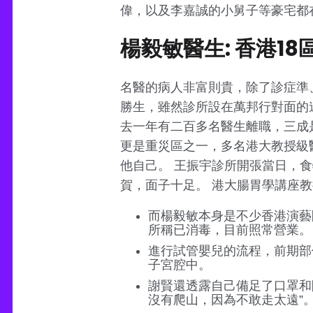
偉，以及李嘉誠的小舅子等豪宅都
楊毅敏醫生: 香港18
名醫的病人非富則貴，除了診症準
勝生，雖然診所設在萬邦行對面的
去一年有二百多名醫生離職，三成
更是重災區之一，多名港大教授級
他自己。 王振宇診所開張當日，
賀，面子十足。 港大腸胃學講座
而楊毅敏本身是不少香港演藝
所稱已消毒，目前照常營業。
進行試管嬰兒的流程，前期部
子宮腔中。
謝賢還透露自己備足了口罩和
沒有爬山，因為不敢走太遠”