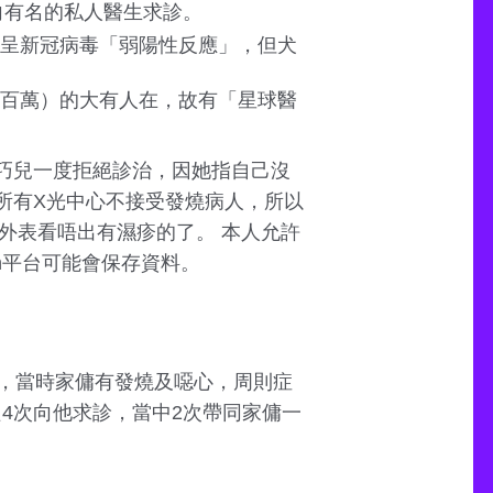
向有名的私人醫生求診。
呈新冠病毒「弱陽性反應」，但犬
百萬）的大有人在，故有「星球醫
周巧兒一度拒絕診治，因她指自己沒
環所有X光中心不接受發燒病人，所以
但外表看唔出有濕疹的了。 本人允許
alth平台可能會保存資料。
求診，當時家傭有發燒及噁心，周則症
只4次向他求診，當中2次帶同家傭一