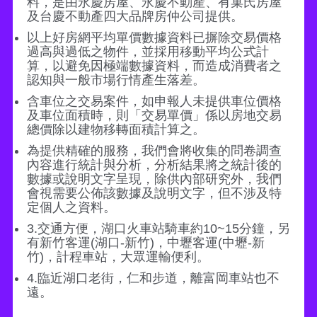
料，是由永慶房屋、永慶不動產、有巢氏房屋
及台慶不動產四大品牌房仲公司提供。
以上好房網平均單價數據資料已摒除交易價格
過高與過低之物件，並採用移動平均公式計
算，以避免因極端數據資料，而造成消費者之
認知與一般市場行情產生落差。
含車位之交易案件，如申報人未提供車位價格
及車位面積時，則「交易單價」係以房地交易
總價除以建物移轉面積計算之。
為提供精確的服務，我們會將收集的問卷調查
內容進行統計與分析，分析結果將之統計後的
數據或說明文字呈現，除供內部研究外，我們
會視需要公佈該數據及說明文字，但不涉及特
定個人之資料。
3.交通方便，湖口火車站騎車約10~15分鐘，另
有新竹客運(湖口-新竹)，中壢客運(中壢-新
竹)，計程車站，大眾運輸便利。
4.臨近湖口老街，仁和步道，離富岡車站也不
遠。