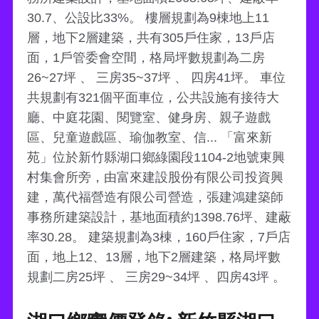
30.7、公設比33%。 樓層規劃為9棟地上11
層，地下2層建築，共有305戶住家，13戶店
面，1戶管委會空間，格局坪數規劃為二房
26~27坪 、 三房35~37坪 、 四房41坪。 車位
共規劃有321個平面車位，公共設施有接待大
廳、中庭花園、閱覽室、健身房、親子遊戲
區、兒童遊戲區、瑜伽教室、信... 「富來新
苑」位於新竹縣湖口鄉綠園段1104-2地號東興
村集會所旁，由富來建設股份有限公司投資興
建，萬代福營造有限公司營造，張建鴻建築師
事務所建築設計，基地面積約1398.76坪、建蔽
率30.28。 建築規劃為3棟，160戶住家，7戶店
面，地上12、13層，地下2層建築，格局坪數
規劃二房25坪 、 三房29~34坪 、四房43坪 。