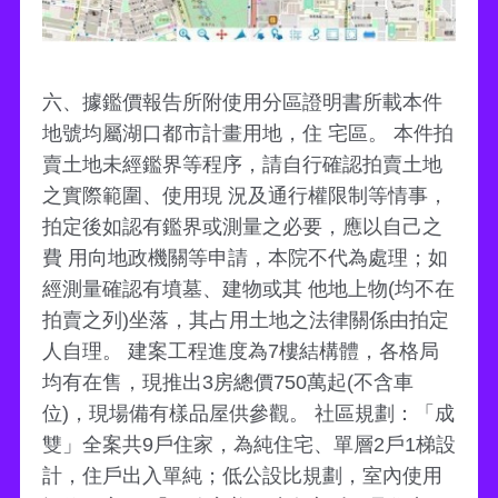
六、據鑑價報告所附使用分區證明書所載本件
地號均屬湖口都市計畫用地，住 宅區。 本件拍
賣土地未經鑑界等程序，請自行確認拍賣土地
之實際範圍、使用現 況及通行權限制等情事，
拍定後如認有鑑界或測量之必要，應以自己之
費 用向地政機關等申請，本院不代為處理；如
經測量確認有墳墓、建物或其 他地上物(均不在
拍賣之列)坐落，其占用土地之法律關係由拍定
人自理。 建案工程進度為7樓結構體，各格局
均有在售，現推出3房總價750萬起(不含車
位)，現場備有樣品屋供參觀。 社區規劃：「成
雙」全案共9戶住家，為純住宅、單層2戶1梯設
計，住戶出入單純；低公設比規劃，室內使用