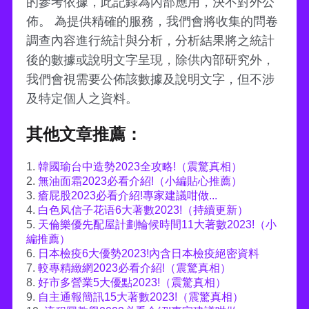
的參考依據，此記錄為內部應用，決不對外公
佈。 為提供精確的服務，我們會將收集的問卷
調查內容進行統計與分析，分析結果將之統計
後的數據或說明文字呈現，除供內部研究外，
我們會視需要公佈該數據及說明文字，但不涉
及特定個人之資料。
其他文章推薦：
1.
韓國瑜台中造勢2023全攻略!（震驚真相）
2.
無油面霜2023必看介紹!（小編貼心推薦）
3.
瘡屁股2023必看介紹!專家建議咁做...
4.
白色风信子花语6大著數2023!（持續更新）
5.
天倫樂優先配屋計劃輪候時間11大著數2023!（小
編推薦）
6.
日本檢疫6大優勢2023!內含日本檢疫絕密資料
7.
較專精緻網2023必看介紹!（震驚真相）
8.
好市多營業5大優點2023!（震驚真相）
9.
自主通報簡訊15大著數2023!（震驚真相）