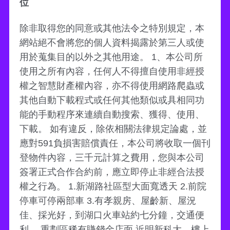
位
除非取得您的同意或其他法令之特別規定，本
網站絕不會將您的個人資料揭露於第三人或使
用於蒐集目的以外之其他用途。 1、本公司所
使用之所有內容，任何人不得擅自使用非經授
權之智慧財產權內容，亦不得使用網路爬蟲或
其他自動下載程式或任何其他類似或具相同功
能的手動程序來連續自動搜索、獲得、使用、
下載。 如有違反，除依相關法律規定論處，並
應對591負損害賠償責任，本公司將收取一個刊
登物件內容，三千元計算之費用，您與本公司
簽署正式合作合約前，應立即停止非經合法授
權之行為。 1.新湖路社區型大面寬透天 2.前院
停車可停兩部車 3.有孝親房、屋齡新、屋況
佳、採光好，到湖口火車站約七分鐘，交通便
利。 重劃區稀有賺錢金店面 近明新科大，樓上