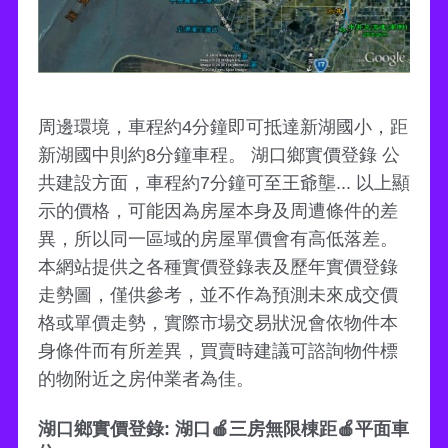
周邊環境，車程約4分鐘即可抵達新湖國小，距
新湖國中則約8分鐘車程。 湖口鄉實價登錄 公
共建設方面，車程約7分鐘可至王爺壟... 以上顯
示的價格，可能因為房屋本身及周遭條件的差
異，所以同一區域的房屋單價會有高低落差。
本網站提供之各種實價登錄表及歷年實價登錄
走勢圖，僅供參考，並不作為預測未來成交價
格或單價走勢，實際市場交易狀況會依物件本
身條件而有所差異，買賣時建議可諮詢物件標
的物附近之房仲業者為佳。
湖口鄉實價登錄: 湖口🍎三房無限棟距🍎平面車