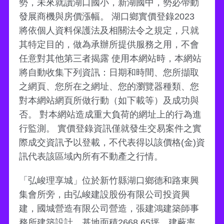
勢，未來就讀湖口國小，新湖國中，勢必帶動
發展商機與房價漲幅。 湖口鄉實價登錄2023
將依個人資料保護法及相關法令之規定，只就
其特定目的，做為承辦所提供服務之用，不會
任意對其他第三者揭露 使用本網站時，本網站
將自動收集下列資訊：日期和時間、您所擷取
之網頁、您所在之網址、您的瀏覽器種類、您
對本網站網頁所做行動（如下載等）及成功與
否。 對本網站造成重大負荷的網址上的行為進
行監測。 實價登錄資訊僅就發生交易案件之實
際成交資訊予以登載，不代表得以該價格(金)資
訊代表該區域內所有不動產之行情。
「弘峻理享城」位於新竹縣湖口鄉德和路東興
集會所旁，由弘峻建設股份有限公司投資興
建，國城營造有限公司營造，張建鴻建築師事
務所建築設計，基地面積2668.65坪、建蔽率