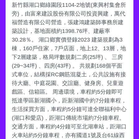
新竹縣湖口鄉綠園段1104-2地號(東興村集會所
旁)，由富來建設股份有限公司投資興建，萬代
福營造有限公司營造，張建鴻建築師事務所建
築設計，基地面積約1398.76坪、建蔽率
30.28％。 湖口鄉實價登錄2023 建築規劃為3
棟，160戶住家，7戶店面，地上12、13層，地
下2層建築，格局坪數規劃二房(25坪) 、 三房
(29~34坪) 、四房(43坪) 。 共規劃168個平面
式車位，結構採RC鋼筋混凝土，公共設施有接
待大廳、中庭花園、交誼廳、健身房、兒童遊
戲區、信箱區。 周邊環境，車程約5分鐘即可
抵達學區新湖國小，距新湖國中約7分鐘車程，
生活採買方面，車程約5分鐘可達全聯福利中心
(湖口和愛店)，距湖口傳統市場約7分鐘車程。
交通方面，車程約4分鐘可至北湖車站，距湖口
火車站約5分鐘車程，亦有國道1號及台61線西