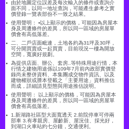
由於地圖定位誤差及每次輸入的條件或查詢介
面不同，以同一地址查詢，可能產生參考之實
價登錄一覽表部份不一致之結果。
使用聲明： •以上顯示的價格，可能因為房屋本
身及周遭條件的差異，所以同一區域的房屋單
價會有高低落差。
二、二戶店面毗連，土地各約為31坪及30坪，
可分開買賣或一起買賣，目前現況一樓為開放
空間，寬廣好規劃。
為提供店面、辦公、套房..等特殊用途行情，本
行情之建物用途係以109年7月前內政部實價登
錄尚未整併資料、本集團成交物件資訊、以及
建物權狀或謄本登載之「主要用途」資料推估
而成，詳細請見型態與用途推估說明。
使用聲明： 以上顯示的價格，可能因為房屋本
身及周遭條件的差異，所以同一區域的房屋單
價會有高低落差。
1.新湖路社區型大面寬透天 2.前院停車可停兩
部車 3.有孝親房、屋齡新、屋況佳、採光好，
到湖口火車站約七分鐘，交通便利。