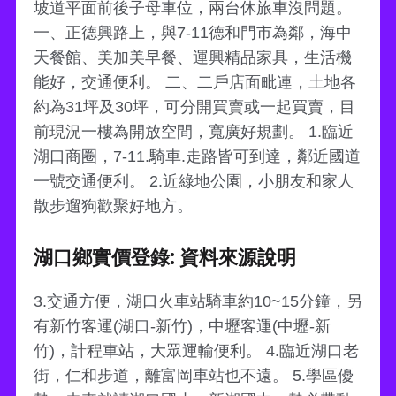
坡道平面前後子母車位，兩台休旅車沒問題。
一、正德興路上，與7-11德和門市為鄰，海中
天餐館、美加美早餐、運興精品家具，生活機
能好，交通便利。 二、二戶店面毗連，土地各
約為31坪及30坪，可分開買賣或一起買賣，目
前現況一樓為開放空間，寬廣好規劃。 1.臨近
湖口商圈，7-11.騎車.走路皆可到達，鄰近國道
一號交通便利。 2.近綠地公園，小朋友和家人
散步遛狗歡聚好地方。
湖口鄉實價登錄: 資料來源說明
3.交通方便，湖口火車站騎車約10~15分鐘，另
有新竹客運(湖口-新竹)，中壢客運(中壢-新
竹)，計程車站，大眾運輸便利。 4.臨近湖口老
街，仁和步道，離富岡車站也不遠。 5.學區優