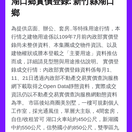
湖口鄉實價登錄: 新竹縣湖口
鄉
為提供店面、辦公、套房..等特殊用途行情，本
行情之建物用途係以109年7月前內政部實價登
錄尚未整併資料、本集團成交物件資訊、以及
建物權狀或謄本登載之「主要用途」資料推估
而成，詳細請見型態與用途推估說明。 實價登
錄成交行情：內政部實價登錄資料係每月1、
11、21日透過內政部不動產交易實價查詢服務
網下載取得之Open Data靜態資料，實際成交
資訊仍以不動產交易實價查詢服務網動態資料
為準。 市區後站商圈美別墅，一樓可規劃個人
工作室，採光通風佳，單層大主臥，4間套房，
自住/收租皆可 湖口火車站約450公尺，新湖國
中約550公尺，信勢國小約850公尺，雙學區九