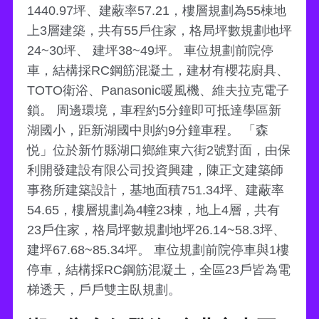
1440.97坪、建蔽率57.21，樓層規劃為55棟地
上3層建築，共有55戶住家，格局坪數規劃地坪
24~30坪、 建坪38~49坪。 車位規劃前院停
車，結構採RC鋼筋混凝土，建材有櫻花廚具、
TOTO衛浴、Panasonic暖風機、維夫拉克電子
鎖。 周邊環境，車程約5分鐘即可抵達學區新
湖國小，距新湖國中則約9分鐘車程。 「森
悦」位於新竹縣湖口鄉維東六街2號對面，由保
利開發建設有限公司投資興建，陳正文建築師
事務所建築設計，基地面積751.34坪、建蔽率
54.65，樓層規劃為4幢23棟，地上4層，共有
23戶住家，格局坪數規劃地坪26.14~58.3坪、
建坪67.68~85.34坪。 車位規劃前院停車與1樓
停車，結構採RC鋼筋混凝土，全區23戶皆為電
梯透天，戶戶雙主臥規劃。