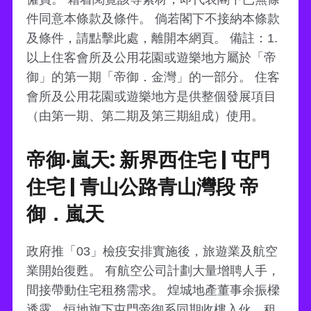
件同意本條款及條件。 倘若閣下不接納本條款
及條件，請點擊此處，離開本網頁。 備註：1.
以上住客會所及公用花園或遊樂地方屬於「帝
御」的第一期「帝御．金灣」的一部分。 住客
會所及公用花園或遊樂地方是供整個發展項目
（由第一期、第二期及第三期組成）使用。
帝御‧嵐天: 新界西住宅 | 屯門
住宅 | 青山公路青山灣段 帝
御．嵐天
政府推「03」檢疫安排實施後，旅遊業及航空
業開始復甦。 有航空公司計劃大量增聘人手，
間接帶動住宅租務需求。 煌城地產董事余振樑
透露，恒地旗下屯門帝御系同期收樓入伙，租