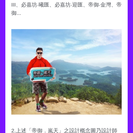
III、必嘉坊‧曦匯、必嘉坊‧迎匯、帝御‧金灣、帝
御...
2.上述「帝御．嵐天」之設計概念圖乃設計師