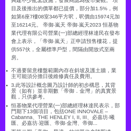
興建不少配套設施，發展商認為後市樂觀。 項
目及後推出的價單都已提價，部分加1.5%，例
如第6座7樓08室346平方呎，呎價由15974元加
至16214元。 帝御‧嵐天 帝御‧嵐天2023 恒基物
業代理有限公司營業(一)部總經理林達民在發布
會上表示，「帝御‧嵐天」正申請預售樓花，提
供557伙，全屬標準戶型，間隔由開放式至兩
房。
不過要留意樓盤範圍內存在斜坡及護土牆，業
主可能須分擔日後維修責任及費用。
3.此等設計概念圖乃設計師的初步構思，其背
景（如有）並非期數「帝御．金灣」的真實景
觀，只供參考。
恒基物業代理營業(一)部總經理林達民表示，部
門期下13個項目，包括ONE INNOVALE –
Cabanna、THE HENLEY I, II, III、必嘉坊‧曦
匯、必嘉坊‧迎匯、帝御‧金灣、帝御...