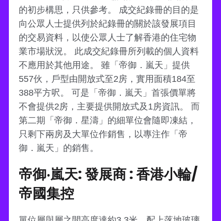
的初步構思，只供參考。 成交紀錄冊的目的是
向公眾人士提供列於紀錄冊的關於該發展項目
的交易資料，以使公眾人士了解香港的住宅物
業市場狀況。 此成交紀錄冊所列載的個人資料
不應用於其他用途。 雖「帝御．嵐天」提供
557伙，戶型由開放式至2房，實用面積184至
388平方呎。 可是「帝御．嵐天」首張價單將
不會提供2房，主要提供開放式及1房資訊。 而
第二期「帝御．星濤」的細單位會隨即凍結，
只剩下兩房及大單位作銷售，以專注作「帝
御．嵐天」的銷售。
帝御‧嵐天: 發展商 : 香港小輪/
帝國集控
單位層與層之間高度達約3.3米，配上落地玻璃