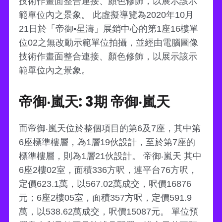
技術作畫面整合連接、顏色修飾，以展示該示
範單位內之景象。 此虛擬導覽為2020年10月
21日於「帝御•星濤」展銷中心的第1座16樓單
位02之無改動示範單位拍攝，並經由電腦圖像
技術作畫面整合連接、顏色修飾，以展示該示
範單位內之景象。
帝御‧嵐天: 3期 帝御‧嵐天
而帝御‧嵐天位於整個項目的第6及7座，其中第
6座標準樓層，為1層19伙設計，至於第7座的
標準樓層，則為1層21伙設計。 帝御‧嵐天 其中
6座2樓02室，面積336方呎，連平台76方呎，
定價623.1萬，以567.02萬成交，呎價16876
元；6座2樓05室，面積357方呎，定價591.9
萬，以538.62萬成交，呎價15087元。 單位預