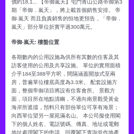
價約18,1... 【帝御嵐天】屯門青山公路帝御第3
期「帝御．嵐天」，將上載首個銷售安排。 帝
御‧嵐天 而且負責銷售的恒地更預告，「帝御．
嵐天」部分單位折實平過300萬元。
帝御‧嵐天: 樓盤位置
各期數內的公用設施為供所有其數的住客及其
訪客使用的公用及共享設施。 單位的實用面積
介乎184至388平方呎，間隔涵蓋開放式至兩
房，普遍單位樓底高度為3.3米。 配套設施方
面，整個帝御項目將設有住客會所。 景觀方
面，項目所在地點清幽，不過向南景觀受黃金
海岸所遮擋，預料只有部份單位可享有海景；
向西單位望另一屋苑滿名山。 本公司擬使用閣
下的個人姓名、電話號碼、傳真、地址或電郵
地址處理閣下的申請、回覆閣下查詢並作地產