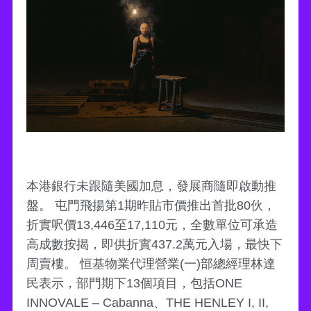
本港銀行未跟隨美國加息，發展商隨即啟動推
盤。 屯門飛揚第1期昨貼市價推出首批80伙，
折實呎價13,446至17,110元，全數單位可承造
高成數按揭，即供折實437.2萬元入場，最快下
周賣樓。 恒基物業代理營業(一)部總經理林達
民表示，部門期下13個項目，包括ONE
INNOVALE – Cabanna、THE HENLEY I, II,