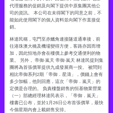
代理服務的促銷及向閣下提供中原集團其他公
司的資訊。 本公司在未得閣下的同意之前，不
能如此使用閣下的個人資料並向閣下作直接促
銷。
林達民稱，屯門至赤鱲角連接隧道通車後，前
往港珠澳大橋及機場變得方便，客路亦因而增
加，因此恒地亦會在樓價上參考交通便利的物
業。 另外， 帝御‧嵐天 帝御‧嵐天 林達民提到集
團將為首張價單提供九成發展商一按。 被問到
相比帝御系列2期「帝御．星濤」，價錢上會有
多少加幅，他則回應，這次「帝御．嵐天」的
定價是合理的。 負責樓盤銷售的恒基物業營業
（一）部總經理林達民表示，「帝御．嵐天」
樓書已公布，並於1月26日公布首張價單，最快
今個星期內會上載銷售安排。