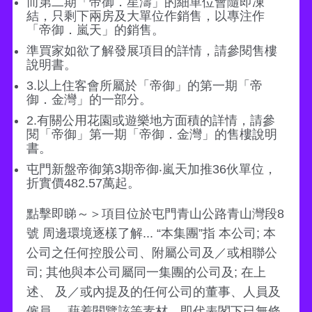
而第二期「帝御．星濤」的細單位會隨即凍
結，只剩下兩房及大單位作銷售，以專注作
「帝御．嵐天」的銷售。
準買家如欲了解發展項目的詳情，請參閱售樓
說明書。
3.以上住客會所屬於「帝御」的第一期「帝
御．金灣」的一部分。
2.有關公用花園或遊樂地方面積的詳情，請參
閱「帝御」第一期「帝御．金灣」的售樓說明
書。
屯門新盤帝御第3期帝御‧嵐天加推36伙單位，
折實價482.57萬起。
點擊即睇～＞項目位於屯門青山公路青山灣段8
號 周邊環境逐樣了解... “本集團”指 本公司; 本
公司之任何控股公司、附屬公司及／或相聯公
司; 其他與本公司屬同一集團的公司及; 在上
述、 及／或內提及的任何公司的董事、人員及
僱員。 藉着閱覽該等素材，即代表閣下已無條