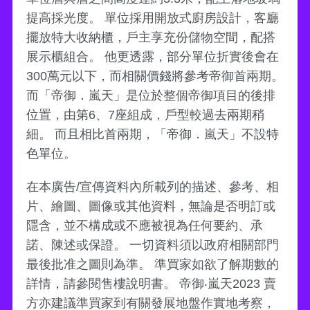
提高採光度。 單位採用開放式廚房設計，客廳
擺放特大收納櫃，戶主享充份儲物空間，配搭
展示櫃組合。 他更透露，部分單位折實後會在
300萬元以下，而相關價錢將參考帝御首兩期。
而「帝御．嵐天」是位於整個帝御項目的後排
位置，由第6、7座組成，戶型較過去兩期稍
細。 而且相比首兩期，「帝御．嵐天」不設特
色單位。
在本廣告/宣傳資料內所載列的描述、參考、相
片、繪圖、圖像或其他資料，無論是否明訂或
隱含，並不構成或不應被視為任何要約、承
諾、陳述或保證。 一切資料須以政府相關部門
最後批准之圖則為準。 準買家如欲了解期數的
詳情，請參閱售樓說明書。 帝御‧嵐天2023 賣
方亦建議準買家到有關發展地盤作實地考察，