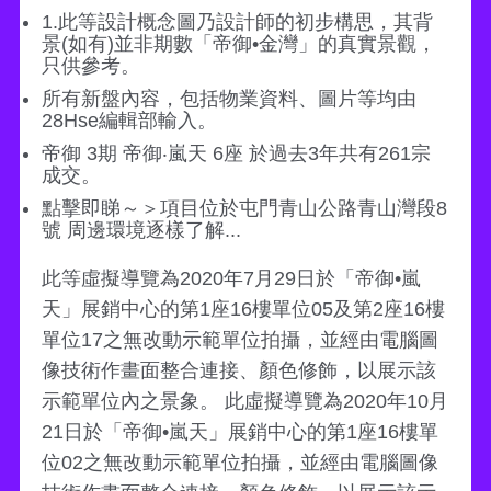
1.此等設計概念圖乃設計師的初步構思，其背
景(如有)並非期數「帝御•金灣」的真實景觀，
只供參考。
所有新盤內容，包括物業資料、圖片等均由
28Hse編輯部輸入。
帝御 3期 帝御‧嵐天 6座 於過去3年共有261宗
成交。
點擊即睇～＞項目位於屯門青山公路青山灣段8
號 周邊環境逐樣了解...
此等虛擬導覽為2020年7月29日於「帝御•嵐
天」展銷中心的第1座16樓單位05及第2座16樓
單位17之無改動示範單位拍攝，並經由電腦圖
像技術作畫面整合連接、顏色修飾，以展示該
示範單位內之景象。 此虛擬導覽為2020年10月
21日於「帝御•嵐天」展銷中心的第1座16樓單
位02之無改動示範單位拍攝，並經由電腦圖像