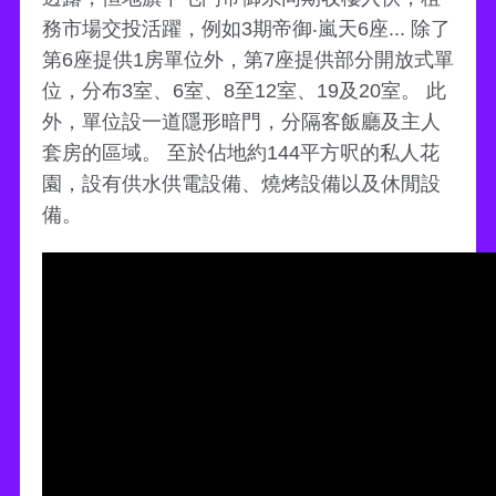
務市場交投活躍，例如3期帝御‧嵐天6座... 除了
第6座提供1房單位外，第7座提供部分開放式單
位，分布3室、6室、8至12室、19及20室。 此
外，單位設一道隱形暗門，分隔客飯廳及主人
套房的區域。 至於佔地約144平方呎的私人花
園，設有供水供電設備、燒烤設備以及休閒設
備。