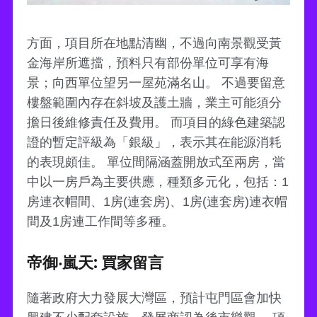
方面，項目所在地點清幽，不過向南景觀受黃
金海岸所遮擋，預料只有部份單位可享有海
景；向西單位望另一屋苑滿名山。 不過要留意
樓盤範圍內存在斜坡及護土牆，業主可能須分
擔日後維修責任及費用。 而項目的綠色建築認
證的暫定評級為「銀級」，表示其在能源消耗
的表現頗佳。 單位間隔涵蓋開放式至兩房，當
中以一房戶為主要供應，種類多元化，包括：1
房連衣帽間、1房(連套房)、1房(連套房)連衣帽
間及1房連工作間等多種。
帝御‧嵐天: 買家留言
隨著政府大力發展大灣區，預計屯門區會加快