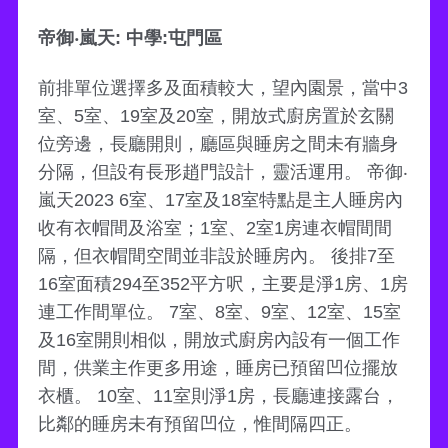
帝御‧嵐天: 中學:屯門區
前排單位選擇多及面積較大，望內園景，當中3
室、5室、19室及20室，開放式廚房置於玄關
位旁邊，長廳開則，廳區與睡房之間未有牆身
分隔，但設有長形趙門設計，靈活運用。 帝御‧
嵐天2023 6室、17室及18室特點是主人睡房內
收有衣帽間及浴室；1室、2室1房連衣帽間間
隔，但衣帽間空間並非設於睡房內。 後排7至
16室面積294至352平方呎，主要是淨1房、1房
連工作間單位。 7室、8室、9室、12室、15室
及16室開則相似，開放式廚房內設有一個工作
間，供業主作更多用途，睡房已預留凹位擺放
衣櫃。 10室、11室則淨1房，長廳連接露台，
比鄰的睡房未有預留凹位，惟間隔四正。