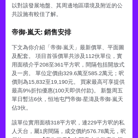
以對該發展地盤、其周邊地區環境及附近的公
共設施有較佳了解。
帝御‧嵐天: 銷售安排
下文為你介紹「帝御‧嵐天」最新價單、平面圖
及配套。 項目首張價單共涉及112伙單位，實
用面積介乎208至361平方呎，間隔包括開放式
及一房。 單位定價由329.6萬至585.2萬元；呎
價則為15,832至19,190元。 買家最高可享提供
最高9%折扣優惠(100天即供付款)。 新盤周五
單日暫沽6伙，恒地屯門帝御‧星濤及帝御‧嵐天
佔3伙。
該單位實用面積318平方呎，連229平方呎的私
人天台，屬1房間隔，成交價約576.78萬元，呎