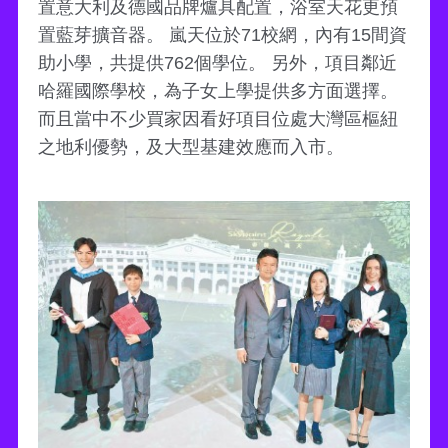
置意大利及德國品牌爐具配置，浴室天花更預
置藍芽擴音器。 嵐天位於71校網，內有15間資
助小學，共提供762個學位。 另外，項目鄰近
哈羅國際學校，為子女上學提供多方面選擇。
而且當中不少買家因看好項目位處大灣區樞紐
之地利優勢，及大型基建效應而入市。