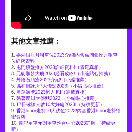
其他文章推薦：
1.
嘉湖銀座月租車位2023介紹!內含嘉湖銀座月租車
位絕密資料
2.
屯門樓盤推介2023詳細資料!（震驚真相）
3.
元朗順發大廈2023必看攻略!（小編貼心推薦）
4.
外陰石頭瘡2023介紹!（小編推薦）
5.
協和街診所7大優點2023!（小編貼心推薦）
6.
奧運頒獎2023懶人包!（震驚真相）
7.
黏著度11大優點2023!（小編貼心推薦）
8.
17日確診人數10大好處2023!（持續更新）
9.
香港hibor走勢10大伏位2023!內含香港hibor走勢絕
密資料
10.
龍記單車元朗單車匯合中心2023詳解!（持續更
新）