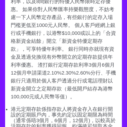
利率，以及8間銀行的特優人民幣限時定存優
惠。 如果你對人民幣匯率持樂觀態度，不妨考
慮一下人民幣定存產品，有些銀行的定存入場
門檻更低至1000元人民幣。 個人客戶經網上銀
行或手機銀行，以港幣$10,000或以上的「合資
格新資金結餘」開立「新資金特優定期存
款」，可享特優年利率。 銀行同時亦就現有資
金及透過兌換現有外幣開立的定期存款提供年
利率優惠。 渣打銀行定期存款利率3個月6個月
12個月申請渠道2.10%2.30%2.60%分行、手機
銀行只適用於個人客戶透過分行或電話理財以
新資金開立之定期存款（最低開戶結存為港幣
100,000元或人民幣等值）。
港元定期存款係指存款人將資金存入在銀行開
設的定期賬戶內，事先約定以固定期限為時間
（通常係唔3個月，6個月，12個月)，以較高於
活期存款的利率獲得回報，約滿後可領取本金