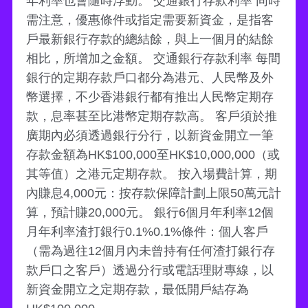
年利率也會隨時浮動。 交通銀行存款利率 同時
需注意，優惠條件或指定需要新資金，是指客
戶最新銀行存款的總結餘，與上一個月的結餘
相比，所增加之金額。 交通銀行存款利率 每間
銀行的定期存款戶口都分為港元、人民幣及外
幣選擇，不少香港銀行都有推出人民幣定期存
款，息率甚至比港幣定期存款高。 客戶須於推
廣期內必須透過銀行分行，以新資金開立一筆
存款金額為HK$100,000至HK$10,000,000（或
其等值）之港元定期存款。 按入場費計算，期
內賺息4,000元：按存款保障計劃上限50萬元計
算，預計賺20,000元。 銀行6個月年利率12個
月年利率渣打銀行0.1%0.1%條件：個人客戶
（需為過往12個月內未曾持有任何渣打銀行存
款戶口之客戶）透過分行或電話理財專線，以
新資金開立之定期存款，最低開戶結存為