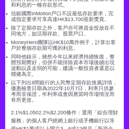
和利息的一種存款形式。
信銀國際inMotion戶口不設最低存款要求，完
成指定要求可享高達HK$13,700迎新獎賞。
除了定期存款之外，客戶亦可將資金投放在不
同地方，如活期存款、股票戶口。
MoneyHero團隊以HK$10萬作例子，計算出客
戶於整個存款期可獲的利息。
同時他錶示，雖然今年以來經濟持續恢復，整
體預期嚮好，但併不能排除資本市場後續出現
波動以及走弱的可能，建議一般投資者還是以
穩健為主。
以下列出8間銀行的人民幣定期存款推廣詳情，
優惠檢查日期為2022年10月7日，利率只供參
考而非保證，年利率或會因應當時市場情況而
有所更改。
2.1%$1,0502.2%$2,200條件：選用「綜合理財
服務」的個人客戶經網上銀行或手機銀行以等
值HK$1萬或以上開立3、6或12個月「新資金