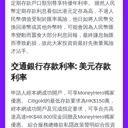
定期存款戶口類別尊享特優年利率。 雖然人民
幣定期存款利息看似比港元定存為高，不過人
民幣價值受制於匯率風險，他日如將人民幣兌
換回港幣或其他外幣時，可能會因為人民幣匯
率變動而蠶食大部分利息回報，最終賺息蝕匯
而導致虧損，故此大家投資前最好先衡量風險
才沾手。
交通銀行存款利率: 美元存款
利率
申請人經本網成功開戶，可享MoneyHero獨家
優惠。 Citigold的最低存款要求為HK$150萬，
經本網成功開戶及完成指定要求，可享合共高
達高達HK$48,800現金回贈及MoneyHero獨家
優惠。 綜合服務總條款私隱政策聲明綜合投資