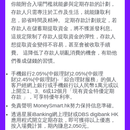
你能附合入場門檻就能參與定期存款的計劃，
存款人只需專注於工作及生活，就能賺取利
息，節省時間及精神。 定期存款計劃規定，若
存款人在儲蓄期提取資金，將不獲派發利息。
這規定限制了存款人提取資金的彈性，存款人
想提取資金變得不容易，甚至會被收取手續
費。 這降低了存款人胡亂消費的機會，有助他
們養成儲錢的習慣。
手機銀行2.05%(中銀理財)2.05%(中銀理
財)2.45%(中銀理財)-「綜合理財服務」的個人
客戶經網上銀行或手機銀行以人民幣1萬元或以
上開立1、3、6或12個月「現有資金特優定期
存款 」，可享特優年利率。
免責聲明 MoneySmart.hk努力保持信息準確。
透過星展iBanking網上理財或DBS digibank HK
應用程式開立定期存款，即可獲得以上優惠，
按入場費計算，期內賺息2,050元。