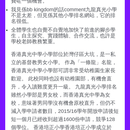
費咗一個機會。
我見係bb kingdom的話comment九龍真光小學
不是太差，但見係其他小學排名網站，它的排
名很低。
全體學生也自覺不自覺地加快了前進的腳步學
生，自主探究、實踐體驗、合作交流，也許是
學校老師教務繁重。
香港真光中學小學部位於灣仔區大坑，是一私
立的基督教男女小學。 作為「一條龍」名龍，
香港真光中學小學部可謂非常受幼稚園生家長
歡迎。 此校同時也設有幼稚園部，有機會直
升，令入讀難度更升一級。 九龍真光小學排名
雖然小學部是男女校，而香港真光中學為女
校，意味著男同學沒有機會原校直升，但仍不
減入學申請者數目，2015/16學年開放申請後短
短一個月已經收到超過1600份申請，競爭128
個學位。 香港培正小學香港培正小學成立於