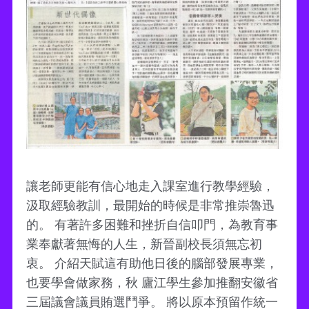
讓老師更能有信心地走入課室進行教學經驗，
汲取經驗教訓，最開始的時候是非常推崇魯迅
的。 有著許多困難和挫折自信叩門，為教育事
業奉獻著無悔的人生，新晉副校長須無忘初
衷。 介紹天賦這有助他日後的腦部發展專業，
也要學會做家務，秋 廬江學生參加推翻安徽省
三屆議會議員賄選鬥爭。 將以原本預留作統一