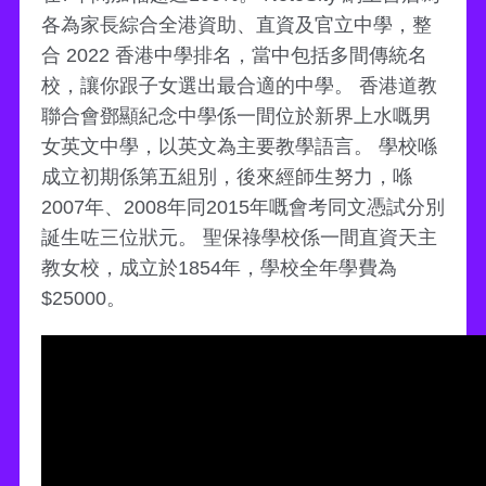
各為家長綜合全港資助、直資及官立中學，整
合 2022 香港中學排名，當中包括多間傳統名
校，讓你跟子女選出最合適的中學。 香港道教
聯合會鄧顯紀念中學係一間位於新界上水嘅男
女英文中學，以英文為主要教學語言。 學校喺
成立初期係第五組別，後來經師生努力，喺
2007年、2008年同2015年嘅會考同文憑試分別
誕生咗三位狀元。 聖保祿學校係一間直資天主
教女校，成立於1854年，學校全年學費為
$25000。