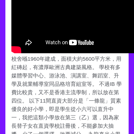
校舍喺1960年建成，面積大約5600平方米，用
紅磚起，有濃厚歐洲古典建築風格。 學校有多
媒體學習中心、游泳池、演講室、舞蹈室、升
學及就業輔導室同品格培育組室等。 不過IB 學
費比較貴，又不是香港主流學制，所以放在第
四位。 以下11間直資大部分是「一條龍」質素
優良的好小學，即是學生從小六可以直升中
一，我把這類小學放在第三（乙）選，因為家
長替子女在直資學校註冊後，不能參加大抽