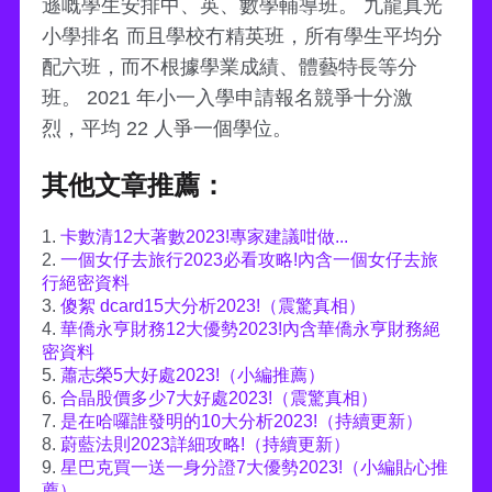
遜嘅學生安排中、英、數學輔導班。 九龍真光
小學排名 而且學校冇精英班，所有學生平均分
配六班，而不根據學業成績、體藝特長等分
班。 2021 年小一入學申請報名競爭十分激
烈，平均 22 人爭一個學位。
其他文章推薦：
1.
卡數清12大著數2023!專家建議咁做...
2.
一個女仔去旅行2023必看攻略!內含一個女仔去旅
行絕密資料
3.
傻絮 dcard15大分析2023!（震驚真相）
4.
華僑永亨財務12大優勢2023!內含華僑永亨財務絕
密資料
5.
蕭志榮5大好處2023!（小編推薦）
6.
合晶股價多少7大好處2023!（震驚真相）
7.
是在哈囉誰發明的10大分析2023!（持續更新）
8.
蔚藍法則2023詳細攻略!（持續更新）
9.
星巴克買一送一身分證7大優勢2023!（小編貼心推
薦）