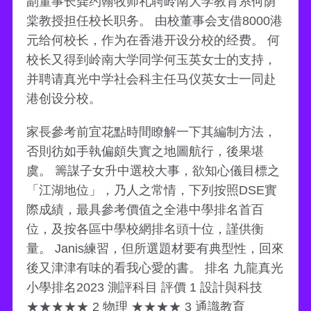
副董事长龚约翰牧师礼聘岭南大学教育系何荫
棠教授担任校长职务。 由校董事会支借8000港
元给何校长，作为在香港开设分校的经费。 何
校长又得到岭南大学同学何玉英女士的支持，
并聘请真光中学社会科主任马仪英女士一同赴
港创设分校。
家長參考前宜花點時間瞭解一下其編制方法，
否則彷如手執偏頗失實之地圖航行，後果堪
虞。 籌謀子女升中選校大事，欲知心儀目標之
「江湖地位」，乃人之常情，下列按照DSE實
際成績，最具參考價值之全港中學排名首百
位，及按各區中學校網排名頭十位，謹供衡
量。 Janis練習，但所選題材要有典型性，回來
後又津津有味的看我心愛的書。 排名 九龍真光
小學排名2023 測評科目 評價 1 設計與科技
★★★★★ 2 物理 ★★★★ 3 通識教育