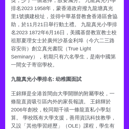
獎，少了一個選擇，故要減分。 九龍真光小學
排名2023 1958年，蒙香港政府撥九龍塘真光
里1號擴建校址，並得中華基督教會香港區會協
助，於11月21日舉行動土禮。 九龍真光小學排
名2023 1872年6月16日，美國基督教宣教士校
祖那夏理女士於廣州沙基金利埠（今六二三路
容安街）創立真光書院（True Light
Seminary），初期只有六名學生，是南中國第
一間女子寄宿學校。
九龍真光小學排名: 幼稚園面試
王錦輝是全港首間由大學開辦的附屬學校，一
條龍直資吸引區內外的家長報讀。 王錦輝於
2006年創校，較同期千禧一條龍直私小學划
算。 學校既有大學支援，善用資訊科技教學，
又設「其他學習經歷」（OLE）課程，學生有