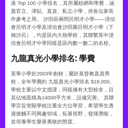
港 Top 100 小學排名，其所屬校網和學費，涵
蓋官立、津貼、直資、私立小學，供各位家長
作參考之用。 沙田區兩間呂明才小學——浸信
會呂明才小學及浸信會沙田圍呂明才小學（下
稱沙呂），均是區內大熱學校，其聯繫英中浸
信會呂明才中學同樣是區內數一數二的名校。
九龍真光小學排名: 學費
英華小學於2003年創校，屬於基督教直資男
校，全年學費約 九龍真光小學排名 $18,000。
學校主要以中文授課，同樣擁有大型校舍，目
其佔地面積為14000平方米，設備完善。 其辦
學宗旨突顯學校注重全方位學習，希望學生透
過接觸不同興趣領域，拓展視野，發揮潛能，
並培養學生樂善勇敢的態度。