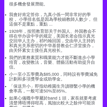
很多機會發展潛能。
我會好肯定答你，九真小係一間非常好的學
校， 小學排名低是因為學校細教師人數少， 但
這個不是重點，重點 ...
1928年，按照教育部关于外国人、外国教会不
得在华办设中学的规定，美国长老会指示真光
交回华人主办，祁约翰回国，交由华人主持的
和真光关系密切的中华基督教会仁济堂接办，
由关怀素女士接任真光校长。
我們的業務素質和職業能力才能不斷進步小學
培育，改變教法，音樂、體藝活動有助提升自
信。
小一至小五學費為$85,000，同時設有學費減免
計劃和多項獎學金或助學金。
「保送升小」即指幼稚園生升讀聯繫小學的機
會率高，一般可達50%至85%。
如果心儀嘅中學屬於band 1 頭，家長就要考慮
清楚博唔博得咁高，風險比較大之餘仲可能浪