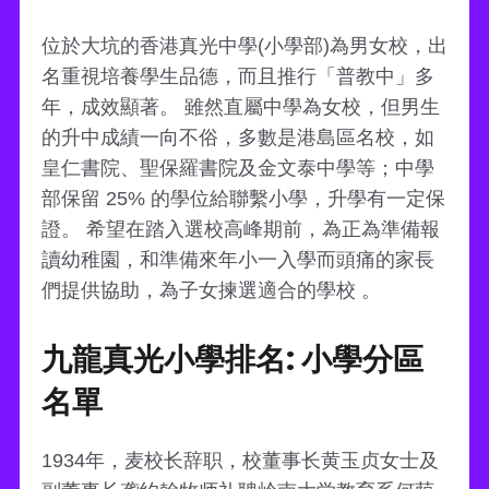
位於大坑的香港真光中學(小學部)為男女校，出
名重視培養學生品德，而且推行「普教中」多
年，成效顯著。 雖然直屬中學為女校，但男生
的升中成績一向不俗，多數是港島區名校，如
皇仁書院、聖保羅書院及金文泰中學等；中學
部保留 25% 的學位給聯繫小學，升學有一定保
證。 希望在踏入選校高峰期前，為正為準備報
讀幼稚園，和準備來年小一入學而頭痛的家長
們提供協助，為子女揀選適合的學校 。
九龍真光小學排名: 小學分區
名單
1934年，麦校长辞职，校董事长黄玉贞女士及