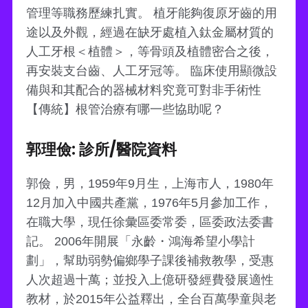
管理等職務歷練扎實。 植牙能夠復原牙齒的用
途以及外觀，經過在缺牙處植入鈦金屬材質的
人工牙根＜植體＞，等骨頭及植體密合之後，
再安裝支台齒、人工牙冠等。 臨床使用顯微設
備與和其配合的器械材料究竟可對非手術性
【傳統】根管治療有哪一些協助呢？
郭理儉: 診所/醫院資料
郭儉，男，1959年9月生，上海市人，1980年
12月加入中國共產黨，1976年5月參加工作，
在職大學，現任徐彙區委常委，區委政法委書
記。 2006年開展「永齡・鴻海希望小學計
劃」，幫助弱勢偏鄉學子課後補救教學，受惠
人次超過十萬；並投入上億研發經費發展適性
教材，於2015年公益釋出，全台百萬學童與老