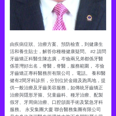
由疾病症狀、治療方案、預防檢查，到健康生
活和養生貼士，解答你種種健康疑問。 #2 請問
牙齒矯正科醫生陳志廣，岑儉兩兄弟都係牙醫
係荃灣好出名，脊醫，脊醫，服務範圍， 岑儉
牙齒矯正專科醫務所有限公司， 電話。 養和醫
健有2間牙科診所，分別位於金鐘及跑馬地，提
供一般治療及牙齒美容服務，如傳統牙齒矯正
治療與隱形牙箍、兒童齒科、種牙治療、配製
假牙、牙周病治療、口腔頜面手術及緊急牙科
服務。 永安集團大廈 聯合醫務集團有限公司