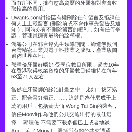
而有所不同，擁有愈高資歷的牙醫相對亦會收
取較高的費用。
Uwants.com討論區有權刪除任何留言及拒絕任
何人士上載留言 (刪除前或不會作事先警告及通
知 )，同時亦有不刪除留言的權利，如有任何爭
議，管理員擁有最終的詮釋權。
鴻海公司在郭台銘先生領導期間，締造無數個
台灣精密工業與電子科技業之成就，產業版圖
遍佈世界各地。
郭理儉牙醫好唔好 受學位數目所限，過去10年
在香港取得執業資格的牙醫數目僅維持在每年
53至71人左右。
當然在牙醫師的診治計畫之中，比如：拔牙矯
正、配合骨釘矯正、….. 這就是為什麼成千上
萬的用戶，包括黃大仙 Wong Tai Sin的乘客，
信任Moovit作為他們公共交通出行的最佳選
擇。 郭理儉 不需要下載多個巴士或者地鐵
App，有了Moovit，囊括所有的公共交通選