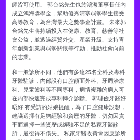
師皆可使用。 郭台銘先生也於鴻海董事長任內
成立鴻海獎學金，幫助優秀清寒弱勢學生接受
高等教育，為台灣最大之獎學金計畫。 未來郭
台銘先生將持續投入在健康、教育、慈善等社
會公益，並透過經貿外交、產業升級、支持青
年創新創業與弱勢關懷等行動，推動社會向前
的志業。
和一般診所不同，他們有多達25名全科及專科
牙醫駐診，内部設有口腔頜面外科、牙周治療
科、兒童齒科等不同專科，病情複雜的病人可
在内部快速完成專科轉介診斷。 郭理儉牙醫好
唔好 有受訪的姑娘提醒，為了口腔健康設想，
建議選擇有足夠經驗和資歷的牙醫，切勿因貪
平而選擇一些資歷或經驗不足的私家牙醫診
所，最後得不償失。 私家牙醫收費會因應診所