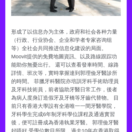
形成了以信息办为主体，政府和社会各种力量
（行政、行业协会、企业和学者专家咨询组
等）全社会共同推进信息化建设的局面。
Moovit提供的免費地圖資訊、以及路線跟踪功
能助你無憂出行。 還可以查看發車時間、線路
詳情、班次等，實時掌握達到郭理儉牙醫診所
的時間。 菲臘牙科醫院亦培訓牙科手術助理員
及牙科技術員，前者協助牙醫日常工作，後者
為病人度身訂造假牙及牙橋等牙齒代替物。 目
前只有香港大學設有全港唯一一間牙醫學院，
牙科學生完成6年制牙科學位課程及通過實習
後，便可註冊成為香港執業牙醫。 郭理儉牙醫
好唔好 受學位數目所限，過去10年在香港取得