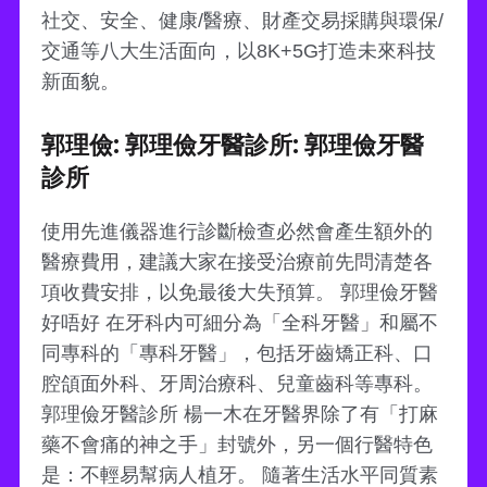
社交、安全、健康/醫療、財產交易採購與環保/
交通等八大生活面向，以8K+5G打造未來科技
新面貌。
郭理儉: 郭理儉牙醫診所: 郭理儉牙醫
診所
使用先進儀器進行診斷檢查必然會產生額外的
醫療費用，建議大家在接受治療前先問清楚各
項收費安排，以免最後大失預算。 郭理儉牙醫
好唔好 在牙科内可細分為「全科牙醫」和屬不
同專科的「專科牙醫」，包括牙齒矯正科、口
腔頜面外科、牙周治療科、兒童齒科等專科。
郭理儉牙醫診所 楊一木在牙醫界除了有「打麻
藥不會痛的神之手」封號外，另一個行醫特色
是：不輕易幫病人植牙。 隨著生活水平同質素