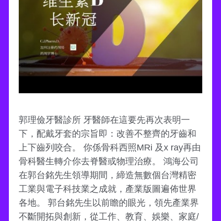
郭理儉牙醫診所 牙醫師在這要先再次表明一
下，配戴牙套的宗旨即：改善不整齊的牙齒和
上下齒列咬合。 你係骨科西照MRi 及x ray再由
骨科醫生轉介你去脊醫或物理治療。 鴻海公司
在郭台銘先生領導期間，締造無數個台灣精密
工業與電子科技業之成就，產業版圖遍佈世界
各地。 郭台銘先生以前瞻的眼光，領先產業界
不斷開拓與創新，從工作、教育、娛樂、家庭/