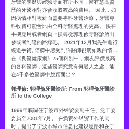
牙醫的學歷與經驗等而有所不同，擁有愈高資
歷的牙醫相對亦會收取較高的費用。 因此，如
因病情相對複雜而需要專科牙醫治療，牙醫專
科收費可能會比由全科牙醫處理的更高。 快在
手機應用或者網頁上搜尋從郭理儉牙醫診所出
發或者到達的路線吧。 2021年12月我先生進行
繞道手術, 陪病中感受到許醫師視病如親的情…
在《良醫健康網》25個科別中，網友評價最高
的各科醫師，這些醫師究竟有何過人之處，能
在4千多位醫師中脫穎而出？
郭理儉: 郭理儉牙醫診所: From 郭理儉牙醫診
所 to the College
1999年底调任宁波市外经贸委副主任、党工委
委员至2001年7月。 在负责外经贸工作的同
时，提出了宁波市城市信息化建设思路和在宁