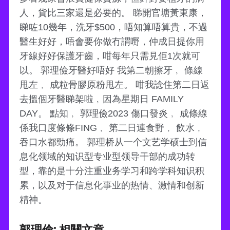
人，貨比三家還是必要的。 睇開官塘黃東康，
睇咗10幾年，洗牙$500，唔知算唔算貴，不過
醫生好好，唔會要你做冇謂嘢，仲成日提你用
牙線好好保護牙齒，咁每年只需見佢1次就可
以。 郭理儉牙醫好唔好 我第二朝擦牙﹐ 條線
甩左﹐ 成粒骨膠原粉甩左。 咁我諗住第二日返
去搵個牙醫睇架啦﹐因為星期日 FAMILY
DAY。 點知﹐ 郭理儉2023 傷口發炎﹐ 成條線
係我口度條條FING﹐ 第二日連食野﹐ 飲水﹐
吞口水都勁痛。 郭理桥从一个文艺学硕士到信
息化领域的知识型专业型领导干部的成功转
型，靠的是十分注重业务学习和跨学科知识积
累，以及对于信息化事业的热情、激情和创新
精神。
郭理儉: 相關文章