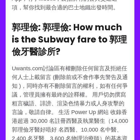
項，幫你找到最合適的巴士地鐵出發時間。
郭理儉: 郭理儉: How much
is the Subway fare to 郭理
儉牙醫診所?
Uwants.com討論區有權刪除任何留言及拒絕任
何人士上載留言 (刪除前或不會作事先警告及通
知 )，同時亦有不刪除留言的權利，如有任何爭
議，管理員擁有最終的詮釋權。 用戶切勿撰寫
粗言穢語、誹謗、渲染色情暴力或人身攻擊的
言論，敬請自律。 生活 Power Up 網站 收錄香
港超過 30,000 名註冊西醫及執業醫生（14,000
郭理儉牙醫好唔好 名西醫、10,000 名中醫、
2,400 名牙醫、3,600 名物理治療師）的基本資