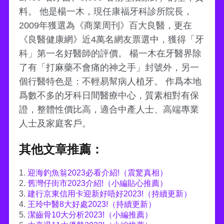
料。 他是楊一木，現任康福牙科診所院長，
2009年獲選為《商業周刊》百大良醫，更在
《良醫健康網》近4萬名網友票選中，獲得「牙
科」第一名好醫師的評價。 楊一木在牙醫界除
了有「打麻藥不會痛的神之手」封號外，另一
個行醫特色是：不輕易幫病人植牙。 作爲本地
爲數不多的牙科日間醫療中心，質素相對有保
證，整體性價比高，適合中產人士、高端專業
人士及家庭客戶。
其他文章推薦：
1.
迎海釣魚翁2023必看介紹!（震驚真相）
2.
舊灣仔街市2023介紹!（小編貼心推薦）
3.
建行京東信用卡迎新好唔好2023!（持續更新）
4.
王玲中醫8大好處2023!（持續更新）
5.
潔齒骨10大分析2023!（小編推薦）