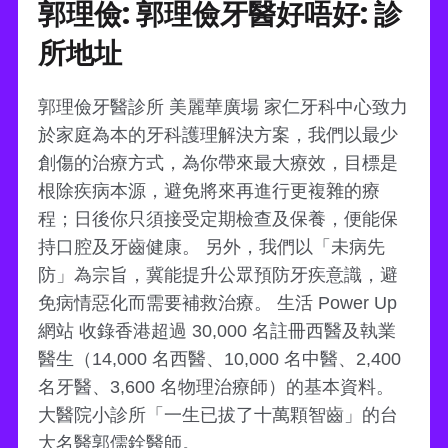
郭理儉: 郭理儉牙醫好唔好: 診
所地址
郭理儉牙醫診所 美麗華廣場 家仁牙科中心致力
於家庭為本的牙科護理解決方案，我們以最少
創傷的治療方式，為你帶來最大療效，目標是
根除疾病本源，避免將來再進行更複雜的療
程；日後你只須接受定期檢查及保養，便能保
持口腔及牙齒健康。 另外，我們以「未病先
防」為宗旨，冀能提升公眾預防牙疾意識，避
免病情惡化而需要補救治療。 生活 Power Up
網站 收錄香港超過 30,000 名註冊西醫及執業
醫生（14,000 名西醫、10,000 名中醫、2,400
名牙醫、3,600 名物理治療師）的基本資料。
大醫院小診所「一生已拔了十萬顆智齒」的台
大名醫郭儒銓醫師。