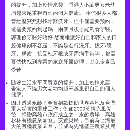
的提升，加上疫情來襲，香港人不論男女老幼
均越來越重視自己的個人健康。 相信很多人都
曾經歷突然想找牙醫洗牙，但不僅需要預約，
還需要預約到起碼一兩個月後才能夠看牙醫。
郭理儉牙醫好唔好 然而維護好自己和家人的口
腔健康刻不容緩，不論是進行洗牙、拔牙/脫
牙、矯齒、接受杜牙根或牙周病手術等，都需
要儘快找到專業的家庭牙醫處理，以免令自己
受苦。
隨著生活水平同質素的提升，加上疫情來襲，
香港人不論男女老幼均越來越重視自己的個人
健康。
因此透過永齡基金會捐款援助世界各地及台灣
重大災害的重建工作；例如2009莫拉克風災
後，捐贈高雄市政府成立之「永齡農場－高雄
杉林有機農業園區」安置災民，目前為台灣最
大的有機農業園區，並成為先進智慧農業及農