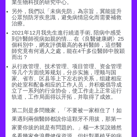
業生物科技的研究中心。
另外，我們以「未病先防」為宗旨，冀能提升
公眾預防牙疾意識，避免病情惡化而需要補救
治療。
2021年12月我先生進行繞道手術, 陪病中感受
到許醫師視病如親的情… 在《良醫健康網》25
個科別中，網友評價最高的各科醫師，這些醫
師究竟有何過人之處，能在4千多位醫師中脫穎
而出？
从行政管理、技术管理、项目管理、资金管理
等几个方面统筹规划，分步实施，理顺与国
家、省市、区县等上下左右的关系，组建相应
的处室和配备相应的工作人员，并积极倡导成
立了一系列的行业协会，使工作走上正常运行
轨道，工作局面得以开拓，并取得了成效。
第二則是多問幾家，「不要被一家框住了！如
果遇到兩個醫師都說你這顆牙不用拔，那第一
家要你拔的就是有問題的。」楊一木笑說雖然
多看幾家會浪費健保資源，但針對要植牙的病