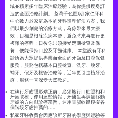
域並積累多年臨床治療經驗，為你提供度身訂
造的全面治療計劃。 荃灣千色匯I期 家仁牙科
中心致力於家庭為本的牙科護理解決方案，我
們以最少創傷的治療方式，為你帶來最大療
效，目標是根除疾病本源，避免將來再進行更
複雜的療程；日後你只須接受定期檢查及保
養，便能保持口腔及牙齒健康。 本堂設有牙科
診所為大眾提供專業而全面的牙齒及口腔保健
服務，服務包括基本口腔檢查、洗牙、脫牙、
補牙、假牙及根管治療等，近年更引進植牙治
療，服務一直深受大眾歡迎。
在執行牙齒隱形矯正前，必須施行口腔照相和
牙齒取模，使用這些情報，牙醫生再調節移動
牙齒的方向跟診療宗旨，運用電腦軟體模擬各
個階段牙齒推薦的…..
私家牙醫收費會因應診所牙醫的學歷與經驗等