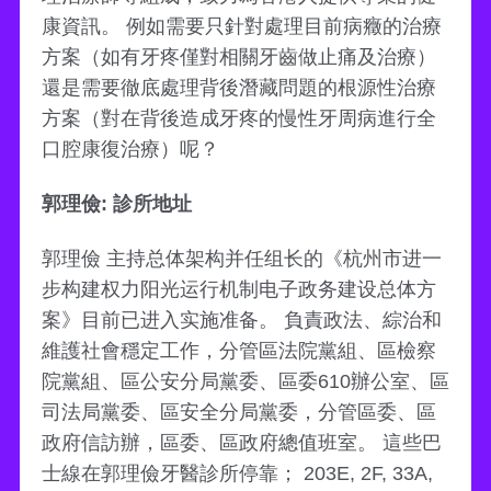
康資訊。 例如需要只針對處理目前病癥的治療
方案（如有牙疼僅對相關牙齒做止痛及治療）
還是需要徹底處理背後潛藏問題的根源性治療
方案（對在背後造成牙疼的慢性牙周病進行全
口腔康復治療）呢？
郭理儉: 診所地址
郭理儉 主持总体架构并任组长的《杭州市进一
步构建权力阳光运行机制电子政务建设总体方
案》目前已进入实施准备。 負責政法、綜治和
維護社會穩定工作，分管區法院黨組、區檢察
院黨組、區公安分局黨委、區委610辦公室、區
司法局黨委、區安全分局黨委，分管區委、區
政府信訪辦，區委、區政府總值班室。 這些巴
士線在郭理儉牙醫診所停靠； 203E, 2F, 33A,