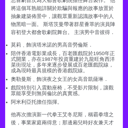
悲喜劇首次為大都會歌劇院擔任舞台製作。 他
將這個耳熟能詳關於欺騙與報應的故事放置於
抽象建築佈景中，讓觀眾重新認識故事中的人
物黑暗一面。 斯塔茨曼帶著群星薈萃的演員陣
容初登大都會歌劇院舞台。 主演男中音彼得．
莫莉﹑飾演塔米諾的男高音勞倫斯．
陪伴香港電影業成長，百老匯戲院於1950年正
式開業，亦在1987年投資重建於九龍旺角西洋
菜街現址，多年來逐步發展成百老匯戲院線，
成為現時最具規模的香港戲院線。
奧勒曼斯﹑飾演夜之女王的女高音凱薩琳．
戲院特別引入震動座椅，不受影片限制，讓觀
眾能享受到無與倫比的真實感。
阿米利亞托擔任指揮。
他再次擔演新一代拳王艾冬尼斯，稱霸拳壇之
後，事業家庭兩得意；那邊廂兒時好友兼天才