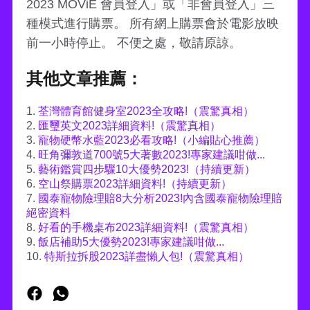
2023 MOViE 會員登入」或「非會員登入」三
種模式進行購票。 所有網上購票會於電影放映
前一小時停止。 不便之處，敬請原諒。
其他文章推薦：
1.
荃灣體育館健身室2023全攻略!（震驚真相）
2.
匯璽英文2023詳細資料!（震驚真相）
3.
寵物硬幣水藍2023必看攻略!（小編貼心推薦）
4.
旺角彌敦道700號5大著數2023!專家建議咁做...
5.
藝術鑑賞四步驟10大優勢2023!（持續更新）
6.
空山祭購票2023詳細資料!（持續更新）
7.
國泰寵物險理賠8大分析2023!內含國泰寵物險理賠
絕密資料
8.
好看的手機桌布2023詳細資料!（震驚真相）
9.
飯店補助5大優勢2023!專家建議咁做...
10.
特斯拉拆股2023詳盡懶人包!（震驚真相）