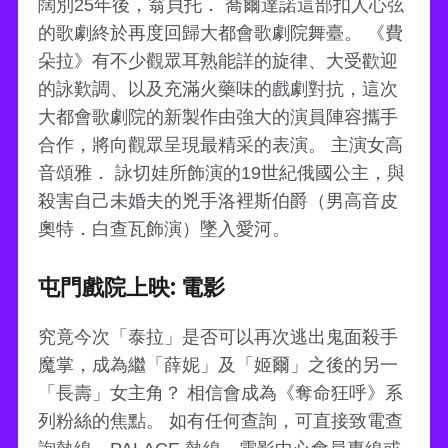
闊別25年後，翁貝托． 喬爾達諾這部扣人心弦
的歌劇終於再度回歸大都會歌劇院舞臺。 《費
朵拉》有不少觀眾耳熟能詳的旋律、大受歡迎
的詠歎調、以及充滿火藥味的戲劇對抗，這次
大都會歌劇院的新製作由強大的演員陣容攜手
合作，將向觀眾呈現最精采的表演。 主演女高
音頌雅． 詠切娃所飾演的19世紀俄國公主，與
殺害自己未婚夫的兇手洛裡斯伯爵（男高音皮
奧特．白查瓦飾演）墜入愛河。
屯門戲院上映: 電影
究竟今次「泰拉」是否可以再次逃出鬼面殺手
魔掌，成為繼「薛妮」及「姬爾」之後的另一
「長壽」女主角？ 相信會成為《奪命狂呼》系
列粉絲的焦點。 如有任何查詢，可直接致電查