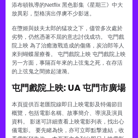
添布頓執導的Netflix 黑色影集《星期三》中大
放異彩，型格演出俘虜不少影迷。
在墮姬與妓夫太郎的猛攻之下，儘管多次處於
劣勢，仍然憑著不屈的意志討伐成功。 屯門戲
院上映 為了治癒激戰造成的傷痛，炭治郎等人
來到蝴蝶屋療養。 屯門戲院上映 屯門戲院上映
另一方面，事隔百年來的上弦鬼之死，在存活
的上弦鬼之間掀起漣漪。
屯門戲院上映: UA 屯門市廣場
本頁提供百老匯院線即日上映電影及特備節目
概覽，包括電影名稱、故事簡介、導演及演員
資料。 影迷可詳細查看上映電影列表，找出心
儀電影。 要先睹為快，亦可立即點撃連結，收