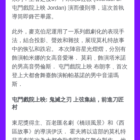
屯門戲院上映 Jordan) 演而優則導，這次首執
導筒即鋒芒畢露。
此外，麥克伯尼運用了一系列戲劇化的表現手
法，結合投影、聲效和雜技，展現莫札特故事
中的恢弘和跌宕。 本次陣容星光熠熠，分別有
飾演帕米娜的女高音愛琳． 莫莉﹑飾演塔米諾
的男高音勞倫斯． 屯門戲院上映 布朗李﹑首次
登上大都會舞臺飾演帕帕基諾的男中音湯瑪
斯．
屯門戲院上映: 鬼滅之刃 上弦集結，前進刀匠
村
東尼獎得主、百老匯名劇《橋頭風景》和《西
區故事》的導演伊沃． 霍夫將以這部的莫札特