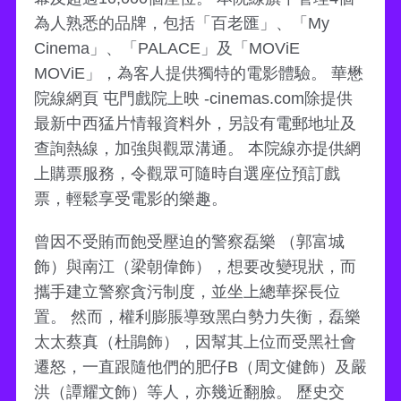
為人熟悉的品牌，包括「百老匯」、「My
Cinema」、「PALACE」及「MOViE
MOViE」，為客人提供獨特的電影體驗。 華懋
院線網頁 屯門戲院上映 -cinemas.com除提供
最新中西猛片情報資料外，另設有電郵地址及
查詢熱線，加強與觀眾溝通。 本院線亦提供網
上購票服務，令觀眾可隨時自選座位預訂戲
票，輕鬆享受電影的樂趣。
曾因不受賄而飽受壓迫的警察磊樂 （郭富城
飾）與南江（梁朝偉飾），想要改變現狀，而
攜手建立警察貪污制度，並坐上總華探長位
置。 然而，權利膨脹導致黑白勢力失衡，磊樂
太太蔡真（杜鵑飾），因幫其上位而受黑社會
遷怒，一直跟隨他們的肥仔B（周文健飾）及嚴
洪（譚耀文飾）等人，亦幾近翻臉。 歷史交