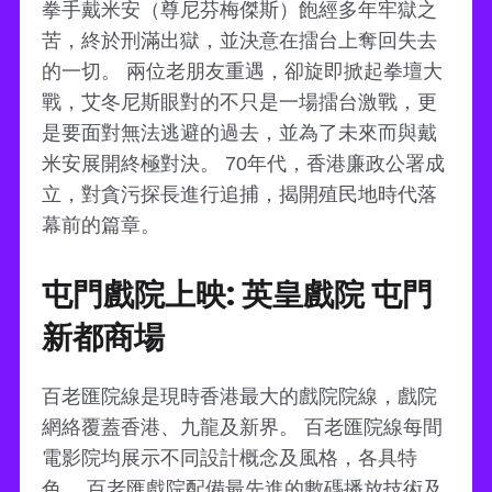
拳手戴米安（尊尼芬梅傑斯）飽經多年牢獄之
苦，終於刑滿出獄，並決意在擂台上奪回失去
的一切。 兩位老朋友重遇，卻旋即掀起拳壇大
戰，艾冬尼斯眼對的不只是一場擂台激戰，更
是要面對無法逃避的過去，並為了未來而與戴
米安展開終極對決。 70年代，香港廉政公署成
立，對貪污探長進行追捕，揭開殖民地時代落
幕前的篇章。
屯門戲院上映: 英皇戲院 屯門
新都商場
百老匯院線是現時香港最大的戲院院線，戲院
網絡覆蓋香港、九龍及新界。 百老匯院線每間
電影院均展示不同設計概念及風格，各具特
色。 百老匯戲院配備最先進的數碼播放技術及