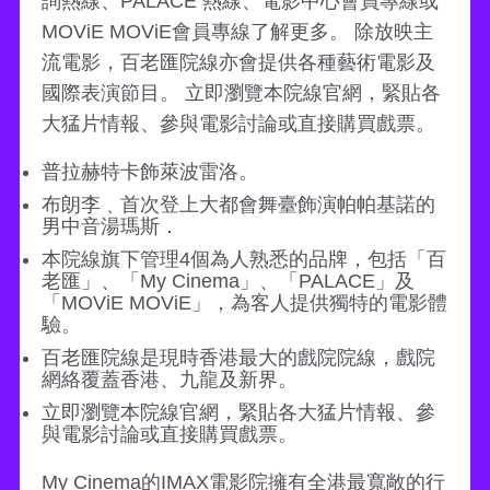
詢熱線、PALACE 熱線、電影中心會員專線或
MOViE MOViE會員專線了解更多。 除放映主
流電影，百老匯院線亦會提供各種藝術電影及
國際表演節目。 立即瀏覽本院線官網，緊貼各
大猛片情報、參與電影討論或直接購買戲票。
普拉赫特卡飾萊波雷洛。
布朗李﹑首次登上大都會舞臺飾演帕帕基諾的
男中音湯瑪斯．
本院線旗下管理4個為人熟悉的品牌，包括「百
老匯」、「My Cinema」、「PALACE」及
「MOViE MOViE」，為客人提供獨特的電影體
驗。
百老匯院線是現時香港最大的戲院院線，戲院
網絡覆蓋香港、九龍及新界。
立即瀏覽本院線官網，緊貼各大猛片情報、參
與電影討論或直接購買戲票。
My Cinema的IMAX電影院擁有全港最寬敞的行