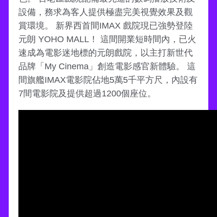
設備，務求為客人提供極盡完美視覺效果及觀
賞環境。 新界西首間IMAX 戲院現已強勢登陸
元朗 YOHO MALL！ 這間開業短時間內，已火
速成為電影迷地標的元朗戲院，以主打新世代
品牌「My Cinema」創造電影感官新體驗。 這
間旗艦IMAX電影院佔地5萬5千平方尺，內設有
7間電影院及提供超過1200個座位。