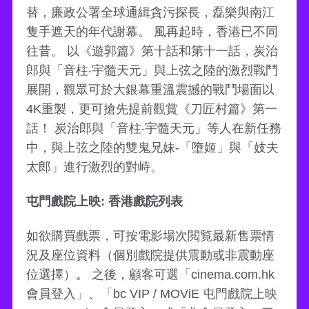
替，廉政公署全球通緝貪污探長，磊樂與南江
隻手遮天的年代謝幕。 風再起時，香港已不同
往昔。 以《遊郭篇》第十話和第十一話，炭治
郎與「音柱‧宇髓天元」與上弦之陸的激烈戰鬥
展開，觀眾可於大銀幕重溫震撼的戰鬥場面以
4K重製，更可搶先提前觀賞《刀匠村篇》第一
話！ 炭治郎與「音柱‧宇髓天元」等人在新任務
中，與上弦之陸的雙鬼兄妹-「墮姬」與「妓夫
太郎」進行激烈的對峙。
屯門戲院上映: 香港戲院列表
如欲購買戲票，可按電影場次閲覧最新售票情
況及座位資料（個別戲院提供震動或非震動座
位選擇）。 之後，顧客可選「cinema.com.hk
會員登入」、「bc VIP / MOViE 屯門戲院上映