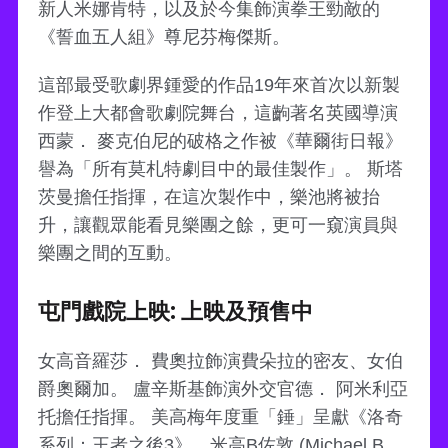
新人米娜肯特，以及於今集飾演拳王勁敵的
《誓血五人組》尊尼芬梅傑斯。
這部最受歌劇界鍾愛的作品19年來首次以新製
作登上大都會歌劇院舞台，這齣著名英國導演
西蒙． 麥克伯尼的破格之作被《華爾街日報》
譽為「所有莫札特劇目中的最佳製作」。 斯塔
茨曼擔任指揮，在這次製作中，樂池將被抬
升，讓觀眾能看見樂團之餘，更可一窺演員與
樂團之間的互動。
屯門戲院上映: 上映及預售中
女高音羅莎． 費奧拉飾演費朵拉的密友、女伯
爵奧爾加。 盧辛斯基飾演外交官德． 阿米利亞
托擔任指揮。 美高梅年度重「錘」呈獻《洛奇
系列：王者之後3》，米高B佐敦 (Michael B.