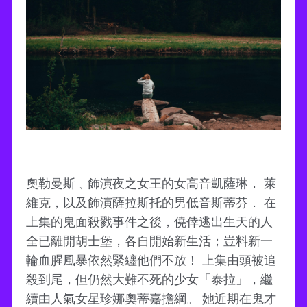
奧勒曼斯﹑飾演夜之女王的女高音凱薩琳． 萊
維克，以及飾演薩拉斯托的男低音斯蒂芬． 在
上集的鬼面殺戮事件之後，僥倖逃出生天的人
全已離開胡士堡，各自開始新生活；豈料新一
輪血腥風暴依然緊纏他們不放！ 上集由頭被追
殺到尾，但仍然大難不死的少女「泰拉」，繼
續由人氣女星珍娜奧蒂嘉擔綱。 她近期在鬼才