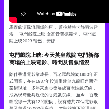
馬泰飾演風流倜儻的唐． 普拉赫特卡飾萊波雷
洛。 屯門戲院上映 女高音費德麗卡． 屯門戲
院上映2023 輪巴、安娜．
屯門戲院上映: 今天英皇戲院 屯門新都
商場的上映電影、時間及售票情況
陪伴香港電影業成長，百老匯戲院於1950年正
式開業，亦在1987年投資重建於九龍旺角西洋
菜街現址，多年來逐步發展成百老匯戲院線，
成為現時最具規模的香港戲院線。 至今，百老
匯院線一共有13間戲院，設有總共70個電影銀
幕及超過10,000個座位。 本院線旗下管理4個