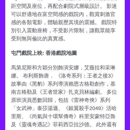
距空間及座位，再配合劇院式層級設計。 影迷
可以舒適地在富空間感的戲院內，觀賞刺激官
感的各類電影，體驗親歷其境的震撼。 戲院特
別引入震動座椅，不受影片限制，讓觀眾能享
受到無與倫比的真實感。
屯門戲院上映: 香港戲院地圖
馬第尼斯和方穎分別飾演安娜，艾薇拉和采琳
娜。 布利斯飾唐． 《洛奇系列：王者之後3》
故事由《黑豹》系列導演賴恩古格勒創作，基
南古格勒及《王者世家》扎克貝林編劇。 多位
原班演員悉數回歸，包括《雷神奇俠》系列
「女武神」泰莎湯遜、《銀翼殺手2049》活哈
里斯、《尚氣與十環幫傳奇》科里安蒙特亞魯
及《靈魂奇遇記》菲莉西亞拉沙德。 此外還有