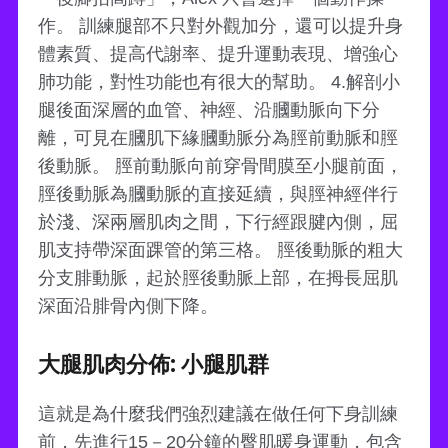
作。 訓練腿部不只對外觀加分，還可以提升身
體素質、提高代謝率、提升運動表現、增強心
肺功能，對性功能也有很大的幫助。 4.解剖小
腿後面深層的血管、神經、沿膕動脈向下分
離，可見在膕肌下緣膕動脈分為脛前動脈和脛
後動脈。 脛前動脈向前穿骨間膜至小腿前面，
脛後動脈為膕動脈的直接延續，與脛神經伴行
於淺、深兩層肌肉之間，下行經跟腱內側，屈
肌支持帶深面踝管的第三格。 脛後動脈的粗大
分支腓動脈，起於脛後動脈上部，在拇長屈肌
深面沿腓骨內側下降。
大腿肌肉分佈: 小腿肌群
這就是為什麼我們強烈建議在做任何下身訓練
前，先進行15－20分鐘的臀肌暖身運動，包含