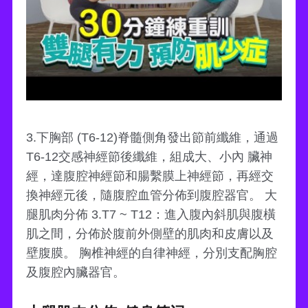
3.下胸部 (T6-12)脊髓側角發出節前纖維，通過
T6-12交感神經節後纖維，組成大、小內 臟神
經，達腹腔神經節和腸繫膜上神經節，再經交
換神經元後，隨腹腔血管分佈到腹腔器官。 大
腿肌肉分佈 3.T7 ~ T12：進入腹內斜肌與腹橫
肌之間，分佈於腹前外側壁的肌肉和皮膚以及
壁腹膜。 胸椎神經的自律神經，分別支配胸腔
及腹腔內臟器官。