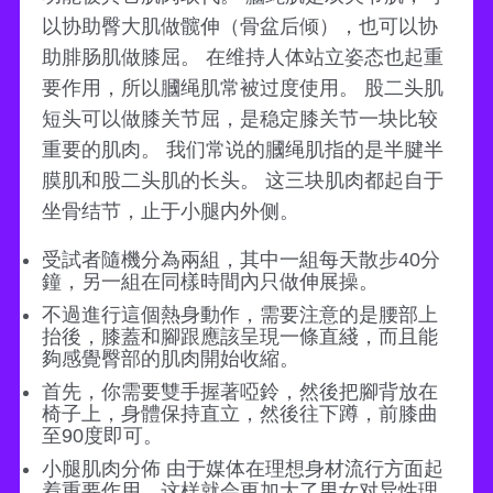
以协助臀大肌做髋伸（骨盆后倾），也可以协
助腓肠肌做膝屈。 在维持人体站立姿态也起重
要作用，所以膕绳肌常被过度使用。 股二头肌
短头可以做膝关节屈，是稳定膝关节一块比较
重要的肌肉。 我们常说的膕绳肌指的是半腱半
膜肌和股二头肌的长头。 这三块肌肉都起自于
坐骨结节，止于小腿内外侧。
受試者隨機分為兩組，其中一組每天散步40分
鐘，另一組在同樣時間內只做伸展操。
不過進行這個熱身動作，需要注意的是腰部上
抬後，膝蓋和腳跟應該呈現一條直綫，而且能
夠感覺臀部的肌肉開始收縮。
首先，你需要雙手握著啞鈴，然後把腳背放在
椅子上，身體保持直立，然後往下蹲，前膝曲
至90度即可。
小腿肌肉分佈 由于媒体在理想身材流行方面起
着重要作用，这样就会更加大了男女对异性理