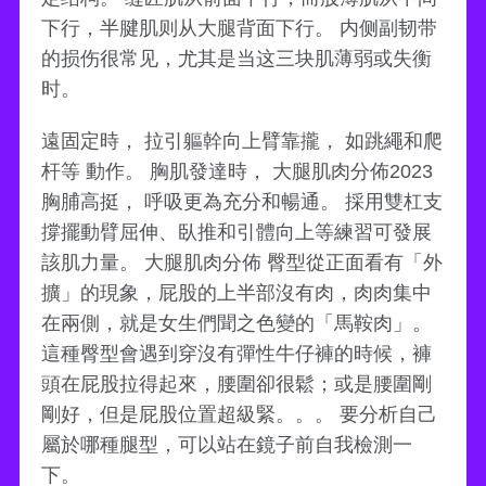
下行，半腱肌则从大腿背面下行。 内侧副韧带
的损伤很常见，尤其是当这三块肌薄弱或失衡
时。
遠固定時， 拉引軀幹向上臂靠攏， 如跳繩和爬
杆等 動作。 胸肌發達時， 大腿肌肉分佈2023
胸脯高挺， 呼吸更為充分和暢通。 採用雙杠支
撐擺動臂屈伸、臥推和引體向上等練習可發展
該肌力量。 大腿肌肉分佈 臀型從正面看有「外
擴」的現象，屁股的上半部沒有肉，肉肉集中
在兩側，就是女生們聞之色變的「馬鞍肉」。
這種臀型會遇到穿沒有彈性牛仔褲的時候，褲
頭在屁股拉得起來，腰圍卻很鬆；或是腰圍剛
剛好，但是屁股位置超級緊。。。 要分析自己
屬於哪種腿型，可以站在鏡子前自我檢測一
下。