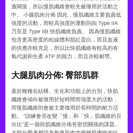
激閾值，所以慢肌纖維會較先被徵用於活動之
中。 小腿肌肉分佈 因此，慢肌纖維主要負責低
強度的活動，而較高強度的運動則由 Type IIA
乃至是 Type IIB 快肌纖維負責。 因為慢肌纖維
包含更高密度的粒線體和肌紅蛋白，而且血液
的供應亦較充足，所以比快肌纖維有較高的有
氧代謝和生產 ATP 的能力，而且亦較耐勞。
大腿肌肉分佈: 臀部肌群
基於種種在結構、生化和功能上的分別，快肌
纖維會傾向被徵用於短時間而強度大的活動，
而慢肌纖維則會被主要徵用於長時間的耐力活
動。 “訓練會否改變「慢」和「快」肌纖維的百
分比”是一個與肌纖維分佈有密切關係的課題。
大部分學者都認為每塊肌肉內兩種肌纖維的比