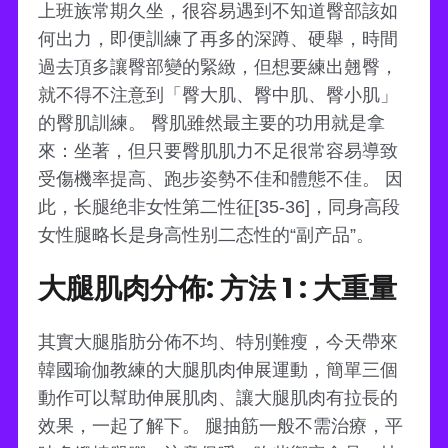
上班族常期久坐，很容易遇到不知道臀部該如
何出力，即便訓練了再多的深蹲、硬舉，時間
過去頂多讓臀部變的緊緻，但想要練出翹臀，
就不得不注意到「臀大肌、臀中肌、臀小肌」
的臀肌訓練。 臀肌雖然最主要的功用就是拿
來：坐著，但只要臀肌肌力不足很常容易導致
受傷機率提高、跑步姿勢不佳和體態不佳。 因
此，长腿绝非女性第二性征[35-36]，同身高段
女性腿略长是身高性别二态性的“副产品”。
大腿肌肉分佈: 方法 1 : 大重量
其實大腿脂肪分佈不均、特別難瘦，今天帶來
韓國瑜伽教練的大腿肌肉伸展運動，簡單三個
動作可以幫助伸展肌肉、讓大腿肌肉有拉長的
效果，一起了解下。 腿抽筋一般不需治療，平