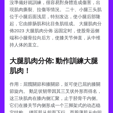
沒準備好就訓練，很容易對身體造成傷害，出
現肌肉撕裂、拉傷等情況。 二十、小腿三头肌
位于小腿后面浅层，特别发达，使小腿后部隆
起，它由腓肠肌和比目鱼肌组成。 大腿肌肉分
佈2023 大腿肌肉分佈 远固定时，使股骨远侧
端和小腿骨拉向后方，使膝关节伸直，从中维
持人体的直立。
大腿肌肉分佈: 動作訓練大腿
肌肉！
作用：屈髖關節和膝關節，並可使已屈的膝關
節旋內。 鹅足状韧带因其三叉状外形而得名，
这三块肌肉在膝内侧汇聚，止于胫骨干内侧。
它们在膝关节内侧形成一个三脚架式的动态稳
定结构。 缝匠肌从前面下行，而股薄肌从中间