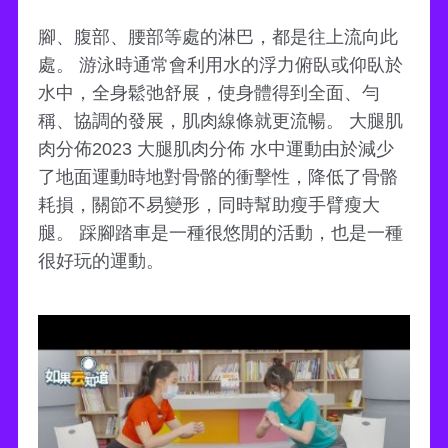
腳、腹部、腰部等處的淋巴，都是往上流向此
處。 游泳時通常會利用水的浮力俯臥或仰臥於
水中，全身鬆弛舒展，使身體得到全面、勻
稱、協調的發展，肌肉線條就更流暢。 大腿肌
肉分佈2023 大腿肌肉分佈 水中運動由於減少
了地面運動時地對骨骼的衝擊性，降低了骨骼
耗損，關節不易變形，同時幫助瘦手臂瘦大
腿。 踩腳踏車是一種很悠閒的活動，也是一種
很好玩的運動。