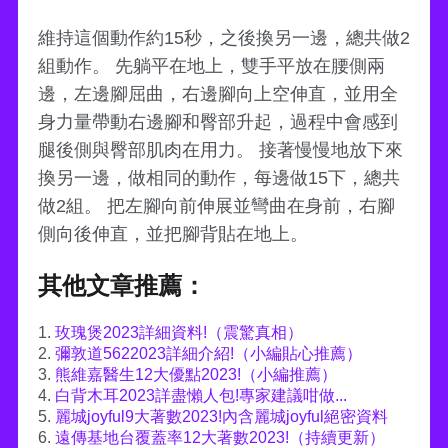
維持這個動作約15秒，之後換另一邊，總共做2
組動作。 先躺平在地上，雙手平放在腰側兩
邊，左邊腳屈曲，右邊腳向上空伸直，並用全
身力量帶動右邊腳和臀部升起，過程中會感到
腿後側與臀部肌肉在用力。 接著慢慢地放下來
換另一邊，做相同的動作，每邊做15下，總共
做2組。 把左腳向前伸展並彎曲在身前，右腳
側向後伸直，並把腳背貼在地上。
其他文章推薦：
1.
玫瑰煲2023詳細資料!（震驚真相）
2.
彌敦道5622023詳細介紹!（小編貼心推薦）
3.
熊維嘉醫生12大優點2023!（小編推薦）
4.
白背木耳2023詳盡懶人包!專家建議咁做...
5.
麗城joyful9大著數2023!內含麗城joyful絕密資料
6.
遠傳基地台覆蓋率12大著數2023!（持續更新）