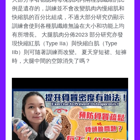
例是遺存的，訓練並不會改變肌肉內慢縮肌和
快縮肌的百分比組成，不過大部分研究仍顯示
訓練會使到各種肌纖維無論在大小和功能上均
有所增長。 大腿肌肉分佈2023 部分研究亦發
現快縮紅肌（Type IIa）與快縮白肌（Type
IIb）則可隨著訓練而改變。 夏天穿短裙、短褲
時，大腿中間的空隙消失了嗎？