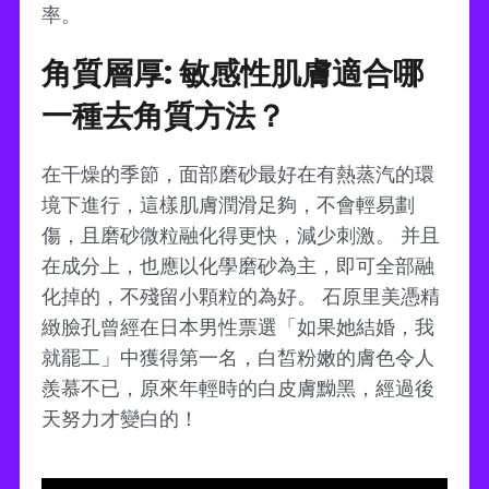
率。
角質層厚: 敏感性肌膚適合哪
一種去角質方法？
在干燥的季節，面部磨砂最好在有熱蒸汽的環
境下進行，這樣肌膚潤滑足夠，不會輕易劃
傷，且磨砂微粒融化得更快，減少刺激。 并且
在成分上，也應以化學磨砂為主，即可全部融
化掉的，不殘留小顆粒的為好。 石原里美憑精
緻臉孔曾經在日本男性票選「如果她結婚，我
就罷工」中獲得第一名，白皙粉嫩的膚色令人
羨慕不已，原來年輕時的白皮膚黝黑，經過後
天努力才變白的！