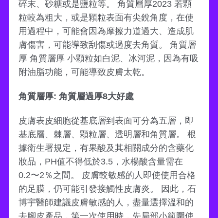
碎末、砂糖或是鹽粒等。 角質層厚2023 若顆
粒較為粗大，或是顆粒表面有尖銳角度，在使
用過程中，可能會因為摩擦力道過大、造成肌
膚傷害，可能導致刮傷或過度去角質。 角質層
厚 角質層厚 小顆粒如白泥、冰河泥，因為有吸
附油脂功能，可能導致皮膚太乾。
角質層厚: 角質層過厚8大好處
皮膚表皮細胞從基底層到表面可分為五層，即
基底層、棘層、顆粒層、透明層和角質層。 根
據衛生署規定，有果酸及其相關成分的含藥化
妝品，PH值不得低於3.5，水楊酸含量需在
0.2〜2％之間。 皮膚較敏感的人即使使用合格
的足膜，仍可能引發接觸性皮膚炎。 因此，石
博宇醫師建議皮膚敏感的人，盡量選擇溫和的
去腳皮產品，第一次使用時，先局部小範圍使