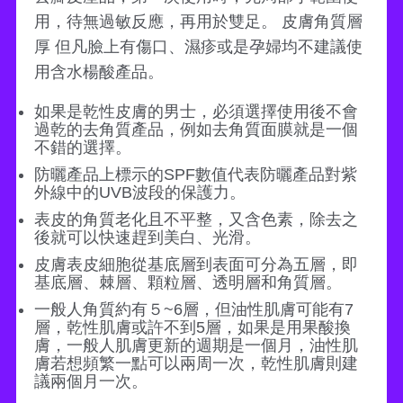
用，待無過敏反應，再用於雙足。 皮膚角質層
厚 但凡臉上有傷口、濕疹或是孕婦均不建議使
用含水楊酸產品。
如果是乾性皮膚的男士，必須選擇使用後不會
過乾的去角質產品，例如去角質面膜就是一個
不錯的選擇。
防曬產品上標示的SPF數值代表防曬產品對紫
外線中的UVB波段的保護力。
表皮的角質老化且不平整，又含色素，除去之
後就可以快速趕到美白、光滑。
皮膚表皮細胞從基底層到表面可分為五層，即
基底層、棘層、顆粒層、透明層和角質層。
一般人角質約有５~6層，但油性肌膚可能有7
層，乾性肌膚或許不到5層，如果是用果酸換
膚，一般人肌膚更新的週期是一個月，油性肌
膚若想頻繁一點可以兩周一次，乾性肌膚則建
議兩個月一次。