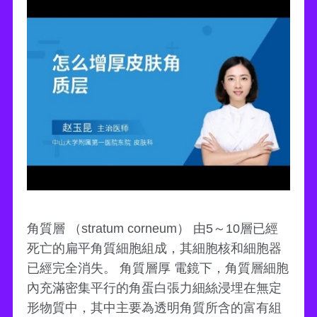
角質層 （stratum corneum） 由5～10層已經
死亡的扁平角質細胞組成，其細胞核和細胞器
已經完全消失。 角質層厚 電鏡下，角質層細胞
內充滿密集平行的角蛋白張力細絲浸埋在無定
形物質中，其中主要為透明角質所含的富有組