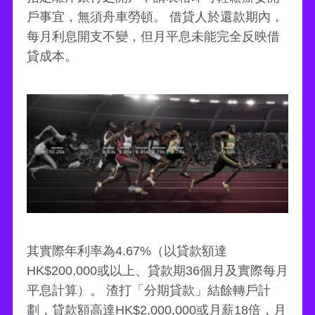
戶事宜，無須舟車勞頓。 借貸人於還款期內，
每月利息開支不變，但月平息未能完全反映借
貸成本。
其實際年利率為4.67%（以貸款額達
HK$200,000或以上、貸款期36個月及實際每月
平息計算）。 渣打「分期貸款」結餘轉戶計
劃，貸款額高達HK$2,000,000或月薪18倍，月