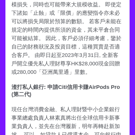
模損失，同時也可能帶來大規模收益。 即使定
下諸如「止蝕」或「限價」的應變指令亦未必
可以將損失局限於預算的數額。 若客戶未能在
規定的時間內提供所須的資金，其未平倉合同
可能被結算。 因此，客戶必須仔細考慮，鑒於
自已的財務狀況及投資目標，這種買賣是否適
合客戶。 由即日起至2023年3月31日, 全新客
戶開立優先私人理財尊享HK$28,000現金回贈
或280,000「亞洲萬里通」里數。
渣打私人銀行: 申請Citi信用卡賺AirPods Pro
(第二代)
現任台灣消費金融、私人理財暨中小企業銀行
事業總處負責人林素真將出任全球信用卡新事
業負責人，並先在台灣履新，明年再轉赴新加
坡。 可以，如貸款人已償還本金，可向銀行申