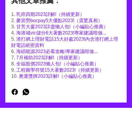
其他文章推薦：
1.
乳癌四期2023詳解!（持續更新）
2.
麥當勞bocpay5大優點2023!（震驚真相）
3.
甘芳大廈2023詳盡懶人包!（小編貼心推薦）
4.
海港城vic儲分6大著數2023!專家建議咁做...
5.
渣打網上理財電話15大好處2023!內含渣打網上理
財電話絕密資料
6.
海碩能源2023必看攻略!專家建議咁做...
7.
7月補助2023詳解!（持續更新）
8.
全福股價2023懶人包!（小編貼心推薦）
9.
工程圖學符號15大著數2023!（持續更新）
10.
奧運獎牌2023詳解!（小編貼心推薦）