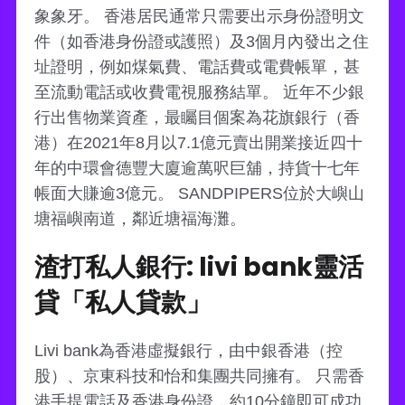
象象牙。 香港居民通常只需要出示身份證明文
件（如香港身份證或護照）及3個月內發出之住
址證明，例如煤氣費、電話費或電費帳單，甚
至流動電話或收費電視服務結單。 近年不少銀
行出售物業資產，最矚目個案為花旗銀行（香
港）在2021年8月以7.1億元賣出開業接近四十
年的中環會德豐大廈逾萬呎巨舖，持貨十七年
帳面大賺逾3億元。 SANDPIPERS位於大嶼山
塘福嶼南道，鄰近塘福海灘。
渣打私人銀行: livi bank靈活
貸「私人貸款」
Livi bank為香港虛擬銀行，由中銀香港（控
股）、京東科技和怡和集團共同擁有。 只需香
港手提電話及香港身份證，約10分鐘即可成功