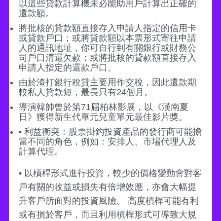
以這些貸款計算機未必能助用戶計算出正確的
還款額。
將批核的貸款額直接存入申請人指定的信用卡
或貸款戶口；或將貸款額以本票形式寄往申請
人的通訊地址，你可自行到有關銀行或財務公
司戶口清還欠款；或將批核的貸款額直接存入
申請人指定的還款戶口。
由於渣打銀行稅貸主要用作交稅，因此還款期
較私人貸款短，最長只有24個月。
導演韓帥曾於第71屆柏林影展，以《漢南夏
日》獲得新生代單元兒童單元最佳影片獎。
• 利益衝突：股票掛鈎投資產品的發行商可能擔
當不同的角色，例如：安排人、市場代理人及
計算代理。
• 以槓桿形式進行投資，較少的價格變動會對客
戶有關的收益或損失有倍增效應，亦會大幅提
升客戶所面對的投資風險。 高度槓桿可能有利
或有損於客戶，而且利用槓桿形式可導致大規