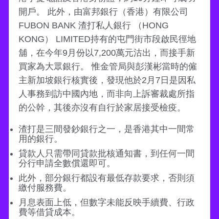
開戶。 此外，由富邦銀行（香港）有限公司
FUBON BANK 渣打私人銀行 （HONG
KONG） LIMITED持有的屯門街市段啟民徑地
舖，在今年9月份以7,200萬元沽出，而接手新
買家為大眾銀行。 惟金管局與彭漢彬當時的僱
主新加坡銀行核實後，發現他於2月7日是因私
人事務到訪中國內地，而非向上訴審裁處所指
的公幹，其後亦沒有自行於家居接受檢疫。
渣打是三間發鈔銀行之一，是香港其中一間常
用的銀行。
貸款人只需帶同貸款批核通知書，到任何一間
分行申請全數償還即可。
此外，部分銀行都設有最低存款要求，否則須
繳付服務費。
月息表面上低，但數字未能反映手續費、行政
費等借貸成本。