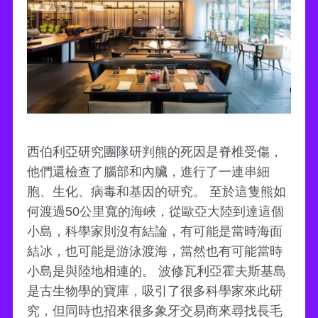
西伯利亞研究團隊研判熊的死因是脊椎受傷，
他們還檢查了腦部和內臟，進行了一連串細
胞、生化、病毒和基因的研究。 至於這隻熊如
何渡過50公里寬的海峽，從歐亞大陸到達這個
小島，科學家則沒有結論，有可能是當時海面
結冰，也可能是游泳渡海，當然也有可能當時
小島是與陸地相連的。 波修瓦利亞霍夫斯基島
是古生物學的寶庫，吸引了很多科學家來此研
究，但同時也招來很多象牙交易商來尋找長毛