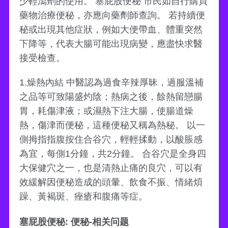
少輕瀉劑的使用。 塞屁股便秘 市民如自行購買
藥物治療便秘，亦應向藥劑師查詢。 若持續便
秘或出現其他症狀，例如大便帶血、體重突然
下降等，代表大腸可能出現病變，應盡快求醫
接受檢查。
1.燥熱內結 中醫認為過食辛辣厚昧，過服溫補
之品等可致陽盛灼陰；熱病之後，餘熱留戀腸
胃，耗傷津液；或濕熱下注大腸，使腸道燥
熱，傷津而便秘，這種便秘又稱為熱秘。 以一
側拇指指腹按住合谷穴，輕輕揉動，以酸脹感
為宜，每側1分鐘，共2分鐘。 合谷穴是全身四
大保健穴之一，也是清熱止痛的良穴，可以有
效緩解因便秘造成的頭暈、飲食不振、情緒煩
躁、黃褐斑、痤瘡和腹痛等症。
塞屁股便秘: 便秘-相关问题