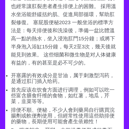
也經常讓肛裂患者產生排便上的困難。 採用溫
水坐浴能舒緩括約肌、促進局部循環，幫助肛
裂修復。 塞屁股便秘2023 一般坐浴的標準方
法是：每天排便後和洗澡後，準備一盆比體溫
高一點的熱水，坐入浸泡肛門15分鐘；或將下
半身泡入浴缸15分鐘，每天2至3次，幾天後就
能見到效果。 这些细菌和微生物是对人体健康
有益的，有的甚至是必不可少的。
开塞露的有效成分是甘油，属于刺激型泻药，
是通过肛门插入给药。
首先应该在饮食方面进行调理，例如可以吃一
些富含膳食纤维的食物，如红薯，地瓜，芹
菜，韭菜等等。
排便不順、便秘，不少人會到藥局自行購買浣
腸劑或軟便劑使用，但經常性使用這些助排便
的藥物，長期使用可能會產生依賴性！