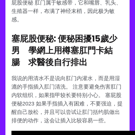
屁股便秘 肛门属于敏感带，它和嘴唇、乳头、
生殖器一样，布满了神经末梢，因此极为敏
感。
塞屁股便秘: 便秘困擾15歲少
男 學網上用樽塞肛門卡結
腸 求醫後自行排出
我说的用清水不是说向肛门内灌水，而是用湿
漉的手指插入肛门清洗。 注意要避免伤害肛门
内软组织，如果指甲较长要特别小心。 塞屁股
便秘2023 如果手指插入有困难，不要强迫，提
醒自己放松，并且可以尝试让肛门括约肌做出
排便的动作，这会让插入比较容易一些。