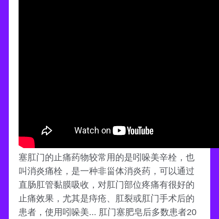
塞肛门的止痛药物较常用的是吲哚美辛栓，也
叫消炎痛栓，是一种非甾体消炎药，可以通过
直肠肛管黏膜吸收，对肛门部位疼痛有很好的
止痛效果，尤其是痔疮、肛裂或肛门手术后的
患者，使用吲哚美... 肛门塞肥皂后多数患者20