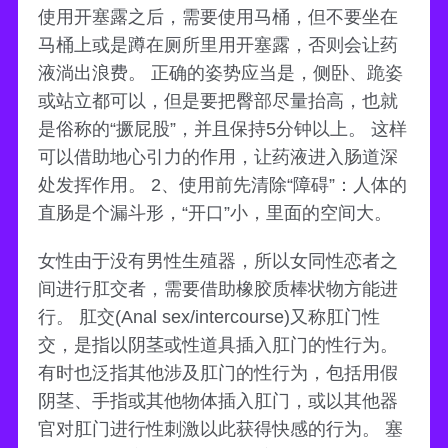
使用开塞露之后，需要使用马桶，但不要坐在
马桶上或是蹲在厕所里用开塞露，否则会让药
液淌出浪费。 正确的姿势应当是，侧卧、跪姿
或站立都可以，但是要把臀部尽量抬高，也就
是俗称的“撅屁股”，并且保持5分钟以上。 这样
可以借助地心引力的作用，让药液进入肠道深
处发挥作用。 2、使用前先清除“障碍”：人体的
直肠是个漏斗形，“开口”小，里面的空间大。
女性由于没有男性生殖器，所以女同性恋者之
间进行肛交者，需要借助橡胶质棒状物方能进
行。 肛交(Anal sex/intercourse)又称肛门性
交，是指以阴茎或性道具插入肛门的性行为。
有时也泛指其他涉及肛门的性行为，包括用假
阴茎、手指或其他物体插入肛门，或以其他器
官对肛门进行性刺激以此获得快感的行为。 塞