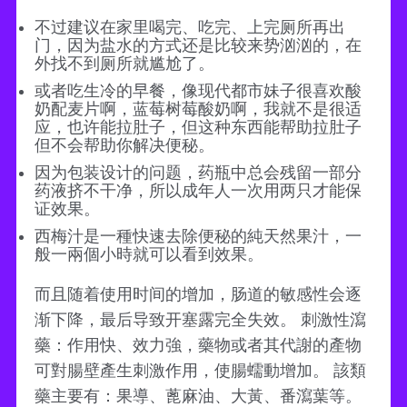
不过建议在家里喝完、吃完、上完厕所再出
门，因为盐水的方式还是比较来势汹汹的，在
外找不到厕所就尴尬了。
或者吃生冷的早餐，像现代都市妹子很喜欢酸
奶配麦片啊，蓝莓树莓酸奶啊，我就不是很适
应，也许能拉肚子，但这种东西能帮助拉肚子
但不会帮助你解决便秘。
因为包装设计的问题，药瓶中总会残留一部分
药液挤不干净，所以成年人一次用两只才能保
证效果。
西梅汁是一種快速去除便秘的純天然果汁，一
般一兩個小時就可以看到效果。
而且随着使用时间的增加，肠道的敏感性会逐
渐下降，最后导致开塞露完全失效。 刺激性瀉
藥：作用快、效力強，藥物或者其代謝的產物
可對腸壁產生刺激作用，使腸蠕動增加。 該類
藥主要有：果導、蓖麻油、大黃、番瀉葉等。