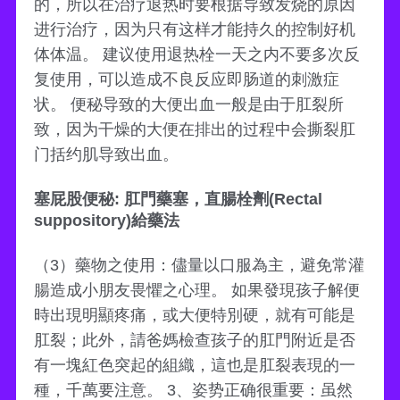
的，所以在治疗退热时要根据导致发烧的原因
进行治疗，因为只有这样才能持久的控制好机
体体温。 建议使用退热栓一天之内不要多次反
复使用，可以造成不良反应即肠道的刺激症
状。 便秘导致的大便出血一般是由于肛裂所
致，因为干燥的大便在排出的过程中会撕裂肛
门括约肌导致出血。
塞屁股便秘: 肛門藥塞，直腸栓劑(Rectal
suppository)給藥法
（3）藥物之使用：儘量以口服為主，避免常灌
腸造成小朋友畏懼之心理。 如果發現孩子解便
時出現明顯疼痛，或大便特別硬，就有可能是
肛裂；此外，請爸媽檢查孩子的肛門附近是否
有一塊紅色突起的組織，這也是肛裂表現的一
種，千萬要注意。 3、姿势正确很重要：虽然