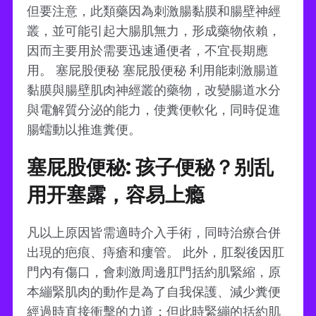
但要注意，此類藥因為刺激腸黏膜和腸壁神經
叢，並可能引起大腸肌無力，形成藥物依賴，
因而主要用於需要迅速通便者，不宜長期應
用。 塞屁股便秘 塞屁股便秘 利用能刺激腸道
黏膜與腸壁肌肉神經叢的藥物，改變腸道水分
與電解質分泌的能力，使糞便軟化，同時促進
腸蠕動以推進糞便。
塞屁股便秘: 孩子便秘？别乱
用开塞露，容易上瘾
凡以上原因皆需適時介入手術，同時治療合併
出現的疤痕、痔瘡和瘻管。 此外，肛裂後因肛
門內有傷口，會刺激周邊肛門括約肌緊縮，原
本繃緊肌肉的動作是為了自我保護、減少糞便
經過時直接衝擊的力道；但此時緊繃的括約肌