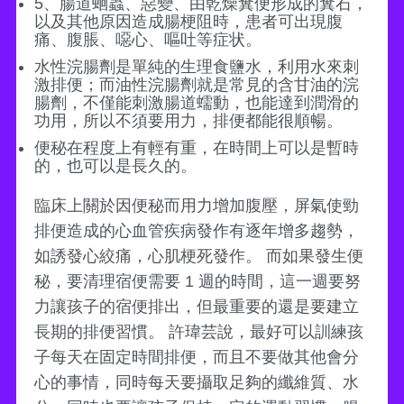
5、腸道蛔蟲、惡變、由乾燥糞便形成的糞石，
以及其他原因造成腸梗阻時，患者可出現腹
痛、腹脹、噁心、嘔吐等症状。
水性浣腸劑是單純的生理食鹽水，利用水來刺
激排便；而油性浣腸劑就是常見的含甘油的浣
腸劑，不僅能刺激腸道蠕動，也能達到潤滑的
功用，所以不須要用力，排便都能很順暢。
便秘在程度上有輕有重，在時間上可以是暫時
的，也可以是長久的。
臨床上關於因便秘而用力增加腹壓，屏氣使勁
排便造成的心血管疾病發作有逐年增多趨勢，
如誘發心絞痛，心肌梗死發作。 而如果發生便
秘，要清理宿便需要 1 週的時間，這一週要努
力讓孩子的宿便排出，但最重要的還是要建立
長期的排便習慣。 許瑋芸說，最好可以訓練孩
子每天在固定時間排便，而且不要做其他會分
心的事情，同時每天要攝取足夠的纖維質、水