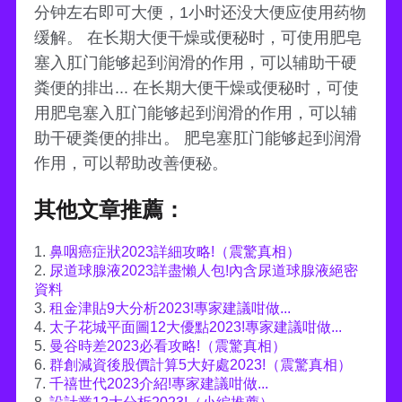
分钟左右即可大便，1小时还没大便应使用药物
缓解。 在长期大便干燥或便秘时，可使用肥皂
塞入肛门能够起到润滑的作用，可以辅助干硬
粪便的排出... 在长期大便干燥或便秘时，可使
用肥皂塞入肛门能够起到润滑的作用，可以辅
助干硬粪便的排出。 肥皂塞肛门能够起到润滑
作用，可以帮助改善便秘。
其他文章推薦：
1.
鼻咽癌症狀2023詳細攻略!（震驚真相）
2.
尿道球腺液2023詳盡懶人包!內含尿道球腺液絕密
資料
3.
租金津貼9大分析2023!專家建議咁做...
4.
太子花城平面圖12大優點2023!專家建議咁做...
5.
曼谷時差2023必看攻略!（震驚真相）
6.
群創減資後股價計算5大好處2023!（震驚真相）
7.
千禧世代2023介紹!專家建議咁做...